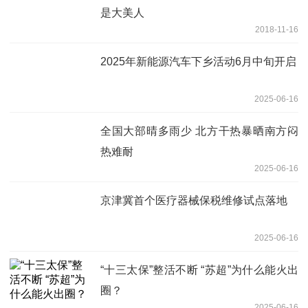
是大美人
2018-11-16
2025年新能源汽车下乡活动6月中旬开启
2025-06-16
全国大部晴多雨少 北方干热暴晒南方闷
热难耐
2025-06-16
京津冀首个医疗器械保税维修试点落地
2025-06-16
“十三太保”整活不断 “苏超”为什么能火出
圈？
2025-06-16