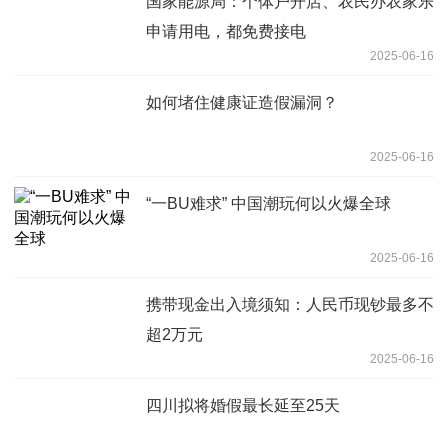
国家能源局：个体户开店、农民办农家乐
申请用电，都免费接电
2025-06-16
如何堵住健康证造假漏洞？
2025-06-16
“一BU难求” 中国潮玩何以火爆全球
2025-06-16
携带现金出入境须知：人民币现钞最多不
超2万元
2025-06-16
四川拟将婚假最长延至25天