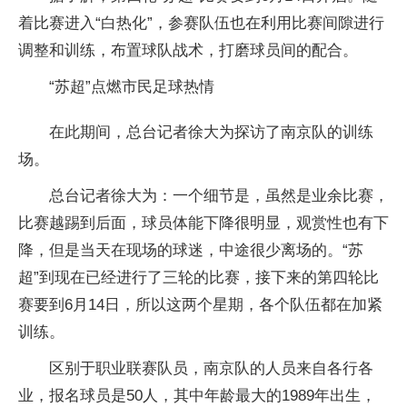
着比赛进入“白热化”，参赛队伍也在利用比赛间隙进行
调整和训练，布置球队战术，打磨球员间的配合。
“苏超”点燃市民足球热情
在此期间，总台记者徐大为探访了南京队的训练
场。
总台记者徐大为：一个细节是，虽然是业余比赛，
比赛越踢到后面，球员体能下降很明显，观赏性也有下
降，但是当天在现场的球迷，中途很少离场的。“苏
超”到现在已经进行了三轮的比赛，接下来的第四轮比
赛要到6月14日，所以这两个星期，各个队伍都在加紧
训练。
区别于职业联赛队员，南京队的人员来自各行各
业，报名球员是50人，其中年龄最大的1989年出生，