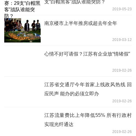
支“白帽黑客”战队谁能突防？
2019-05-23
南京楼市上半年推房或超去年全年
2019-03-12
心情不好可请假？江苏有企业放“情绪假”
2019-02-26
江苏省交通厅今年首家上线政风热线 回
应民声 能办的必须立即办
2019-02-26
江苏流量费比上年降低55% 所有行政村
实现光纤通达
2019-02-26