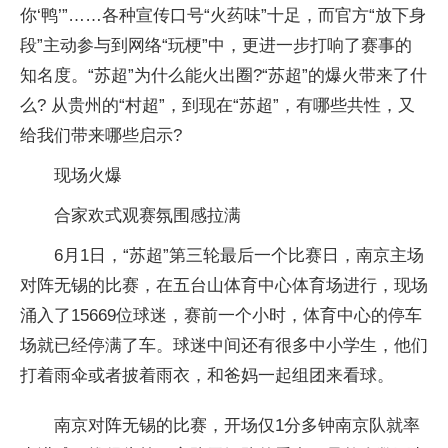
你‘鸭’”……各种宣传口号“火药味”十足，而官方“放下身
段”主动参与到网络“玩梗”中，更进一步打响了赛事的
知名度。“苏超”为什么能火出圈?“苏超”的爆火带来了什
么? 从贵州的“村超”，到现在“苏超”，有哪些共性，又
给我们带来哪些启示?
现场火爆
合家欢式观赛氛围感拉满
6月1日，“苏超”第三轮最后一个比赛日，南京主场
对阵无锡的比赛，在五台山体育中心体育场进行，现场
涌入了15669位球迷，赛前一个小时，体育中心的停车
场就已经停满了车。球迷中间还有很多中小学生，他们
打着雨伞或者披着雨衣，和爸妈一起组团来看球。
南京对阵无锡的比赛，开场仅1分多钟南京队就率