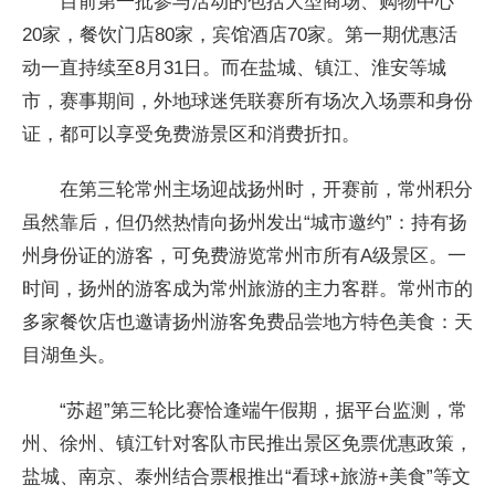
目前第一批参与活动的包括大型商场、购物中心
20家，餐饮门店80家，宾馆酒店70家。第一期优惠活
动一直持续至8月31日。而在盐城、镇江、淮安等城
市，赛事期间，外地球迷凭联赛所有场次入场票和身份
证，都可以享受免费游景区和消费折扣。
在第三轮常州主场迎战扬州时，开赛前，常州积分
虽然靠后，但仍然热情向扬州发出“城市邀约”：持有扬
州身份证的游客，可免费游览常州市所有A级景区。一
时间，扬州的游客成为常州旅游的主力客群。常州市的
多家餐饮店也邀请扬州游客免费品尝地方特色美食：天
目湖鱼头。
“苏超”第三轮比赛恰逢端午假期，据平台监测，常
州、徐州、镇江针对客队市民推出景区免票优惠政策，
盐城、南京、泰州结合票根推出“看球+旅游+美食”等文