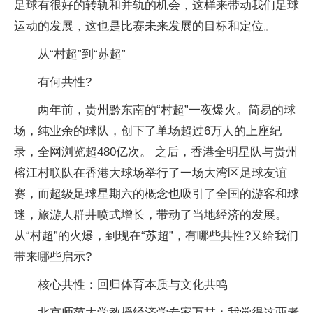
足球有很好的转轨和并轨的机会，这样来带动我们足球
运动的发展，这也是比赛未来发展的目标和定位。
从“村超”到“苏超”
有何共性?
两年前，贵州黔东南的“村超”一夜爆火。简易的球
场，纯业余的球队，创下了单场超过6万人的上座纪
录，全网浏览超480亿次。 之后，香港全明星队与贵州
榕江村联队在香港大球场举行了一场大湾区足球友谊
赛，而超级足球星期六的概念也吸引了全国的游客和球
迷，旅游人群井喷式增长，带动了当地经济的发展。
从“村超”的火爆，到现在“苏超”，有哪些共性?又给我们
带来哪些启示?
核心共性：回归体育本质与文化共鸣
北京师范大学教授经济学专家万喆：我觉得这两者