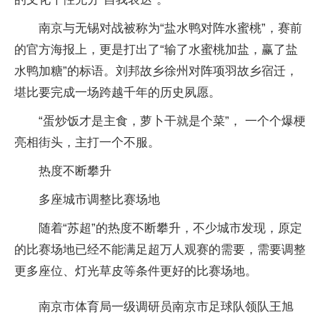
南京与无锡对战被称为“盐水鸭对阵水蜜桃”，赛前
的官方海报上，更是打出了“输了水蜜桃加盐，赢了盐
水鸭加糖”的标语。刘邦故乡徐州对阵项羽故乡宿迁，
堪比要完成一场跨越千年的历史夙愿。
“蛋炒饭才是主食，萝卜干就是个菜”， 一个个爆梗
亮相街头，主打一个不服。
热度不断攀升
多座城市调整比赛场地
随着“苏超”的热度不断攀升，不少城市发现，原定
的比赛场地已经不能满足超万人观赛的需要，需要调整
更多座位、灯光草皮等条件更好的比赛场地。
南京市体育局一级调研员南京市足球队领队王旭