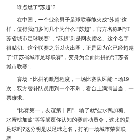
谁点燃了“苏超”?
在中国，一个业余男子足球联赛能火成“苏超”这
样，值得我们多问几个为什么!“苏超”，官方名称叫“江
苏省城市足球联赛”，“苏超”则是网友赠名。这个名字
很贴切。这个联赛之所以火出圈，正是因为它已经超越
了“江苏省城市足球联赛”，变身为全面比拼的“江苏省
城市联赛”。
赛场上比拼的激烈程度，一场比赛队医能上场19
次，双方替补队员用到一个不剩，看台上满满当当，一
票难求。
“比赛第一，友谊第十四”、输了就“盐水鸭加糖、
水蜜桃加盐”等等颠覆你认知的赛前动员令，这比的是
足球吗?这分明是以足球之名，打的一场城市荣誉联
赛。