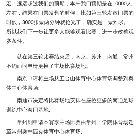
宏：远远超过我们的预期，本来我们预期是在10000人
左右，结果在门票发售的时候，比如第三轮发放门票的
时候，3000张票两分钟就抢光了，确实是一票难求。
所以我们下一步让更多人能够观看比赛，进一步改善观
赛条件。
就在第三轮比赛结束后，南京、苏州、南通、常州
不约而同申请更换了主场比赛场地。
南京申请将主场从五台山体育中心体育场调整到奥
体中心体育场;
南通市决定将比赛场地安排在座位更多的南通足球
训练中心海门基地;
常州则申请本赛季主场比赛由常州工学院体育场迁
至常州奥林匹克体育中心体育场;