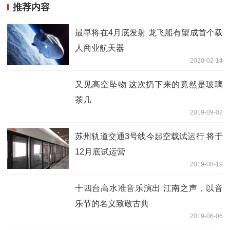
推荐内容
最早将在4月底发射 龙飞船有望成首个载
人商业航天器
2020-02-14
又见高空坠物 这次扔下来的竟然是玻璃
茶几
2019-09-02
苏州轨道交通3号线今起空载试运行 将于
12月底试运营
2019-08-19
十四台高水准音乐演出 江南之声，以音
乐节的名义致敬古典
2019-06-06