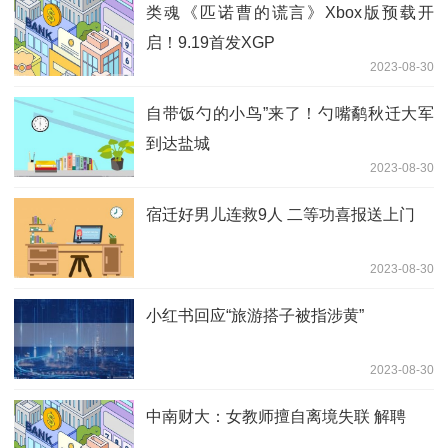
类魂《匹诺曹的谎言》Xbox版预载开
启！9.19首发XGP
2023-08-30
自带饭勺的小鸟”来了！勺嘴鹬秋迁大军
到达盐城
2023-08-30
宿迁好男儿连救9人 二等功喜报送上门
2023-08-30
小红书回应“旅游搭子被指涉黄”
2023-08-30
中南财大：女教师擅自离境失联 解聘