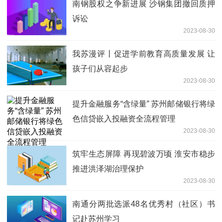
南钢股权之争新进展 沙钢集团撤回质押
诉讼
2023-08-30
我苏漫评丨促进学前教育高质量发展 让
孩子们从容起步
2023-08-30
提升金融服务“含绿量” 苏州邮储银行将绿
色信贷嵌入投融资全流程管理
2023-08-30
筑牢生态屏障 再现碧波万顷 淮安市稳步
推进洪泽湖治理保护
2023-08-30
南通分两批选派48名优秀村（社区）书
记赴苏州学习