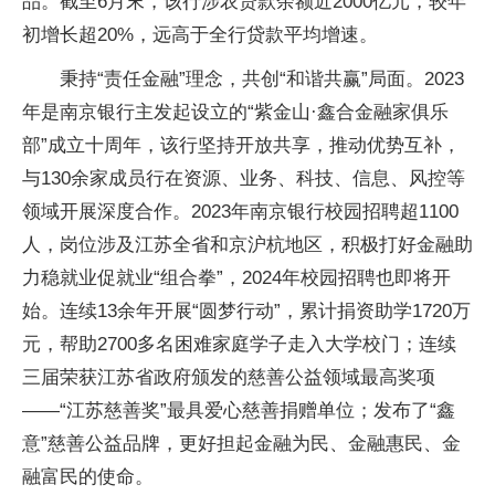
品。截至6月末，该行涉农贷款余额近2000亿元，较年
初增长超20%，远高于全行贷款平均增速。
秉持“责任金融”理念，共创“和谐共赢”局面。2023
年是南京银行主发起设立的“紫金山·鑫合金融家俱乐
部”成立十周年，该行坚持开放共享，推动优势互补，
与130余家成员行在资源、业务、科技、信息、风控等
领域开展深度合作。2023年南京银行校园招聘超1100
人，岗位涉及江苏全省和京沪杭地区，积极打好金融助
力稳就业促就业“组合拳”，2024年校园招聘也即将开
始。连续13余年开展“圆梦行动”，累计捐资助学1720万
元，帮助2700多名困难家庭学子走入大学校门；连续
三届荣获江苏省政府颁发的慈善公益领域最高奖项
——“江苏慈善奖”最具爱心慈善捐赠单位；发布了“鑫
意”慈善公益品牌，更好担起金融为民、金融惠民、金
融富民的使命。