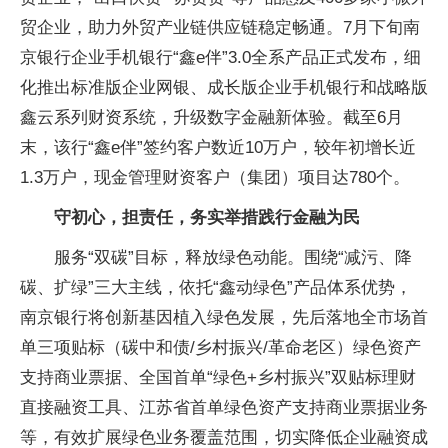
贸企业，助力外贸产业链供应链稳定畅通。7月下旬南
京银行企业手机银行“鑫e伴”3.0全系产品正式发布，细
化推出标准版企业网银、成长版企业手机银行和战略版
鑫云系列财资系统，升级数字金融新体验。截至6月
末，该行“鑫e伴”签约客户数近10万户，较年初增长近
1.3万户，现金管理财资客户（集团）项目达780个。
守初心，担责任，务实举措践行金融为民
服务“双碳”目标，释放绿色动能。围绕“减污、降
碳、扩绿”三大主线，依托“鑫动绿色”产品体系优势，
南京银行将创新基因植入绿色发展，先后落地全市场首
单三项贴标（碳中和债/乡村振兴/革命老区）绿色资产
支持商业票据、全国首单“绿色+乡村振兴”双贴标理财
直接融资工具、江苏省首单绿色资产支持商业票据业务
等，有效扩展绿色业务覆盖范围，切实降低企业融资成