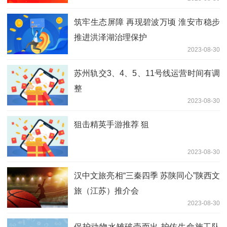
筑牢生态屏障 再现碧波万顷 淮安市稳步
推进洪泽湖治理保护
2023-08-30
苏州轨交3、4、5、11号线运营时间有调
整
2023-08-30
狙击精英手游推荐 狙
2023-08-30
汉中文旅亮相“三秦四季 苏陕同心”陕西文
旅（江苏）推介会
2023-08-30
保护动物水雉破壳而出 护佑生命施工队