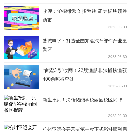
收评：沪指微涨创指微跌 证券板块领跌
两市
2023-08-30
盐城响水：打造全国知名汽车部件产业集
聚区
2023-08-30
“雷霆3号”收网！22艘渔船非法捕捞渔获
400余吨被查处
2023-08-30
新生报到！海曙储能学校丽园校区揭牌
2023-08-30
杭州亚运会开幕式第一次正式彩排顺利完