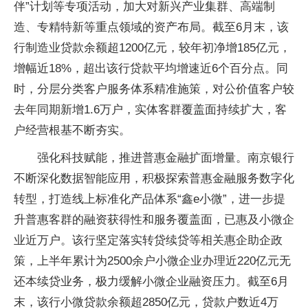
伴”计划等专项活动，加大对新兴产业集群、高端制
造、专精特新等重点领域的资产布局。截至6月末，该
行制造业贷款余额超1200亿元，较年初净增185亿元，
增幅近18%，超出该行贷款平均增速近6个百分点。同
时，分层分类客户服务体系精准施策，对公价值客户较
去年同期新增1.6万户，实体客群覆盖面持续扩大，客
户经营根基不断夯实。
强化科技赋能，推进普惠金融扩面增量。南京银行
不断深化数据智能应用，积极探索普惠金融服务数字化
转型，打造线上标准化产品体系“鑫e小微”，进一步提
升普惠客群的融资获得性和服务覆盖面，已惠及小微企
业近万户。该行坚定落实转贷续贷等相关惠企助企政
策，上半年累计为2500余户小微企业办理近220亿元无
还本续贷业务，极力缓解小微企业融资压力。截至6月
末，该行小微贷款余额超2850亿元，贷款户数近4万