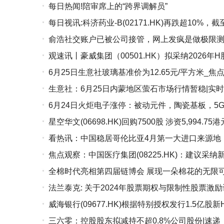
每日热闻!陪审席上的“跨界调解员”
交额3.17亿港元
每日视讯:科济药业-B(02171.HK)再跌超10%，截
俞浩社交账户已被公司接管，网上发疯是做极限测
交额9478.69万港元
观速讯丨豪威集团（00501.HK）拟采纳2026年H
6月25日生意社玻璃基准价为12.65元/平方米_焦
生意社：6月25日内蒙地区萤石市场行情暂稳|实时
6月24日火炬电子涨停：被动元件，陶瓷基板，5
星空华文(06698.HK)回购7500股 涉资5,994.75港
看热讯：中国稳居哥伦比亚4月第一大进口来源地
焦点观察：中国医疗集团(08225.HK)：建议采
全棉时代亮相第四届链博会 展现一朵棉花的无限
法兰泰克: 关于2024年股票期权与限制性股票
威海银行(09677.HK)根据特别授权发行1.5亿股
公告
三六零：控股股东拟减持不超0.8%公司股份|速递