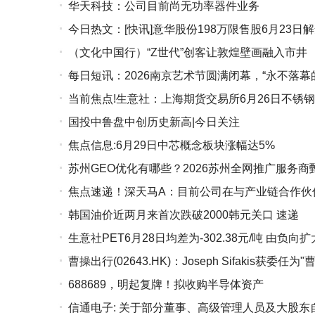
华天科技：公司目前尚无功率器件业务
今日热文：[快讯]意华股份198万限售股6月23日
（文化中国行）“Z世代”创客让敦煌壁画融入市井
每日短讯：2026南京艺术节圆满闭幕，“永不落
当前焦点!生意社：上海期货交易所6月26日不锈
国投中鲁盘中创历史新高|今日关注
焦点信息:6月29日中芯概念板块涨幅达5%
苏州GEO优化有哪些？2026苏州全网推广服务
焦点速递！深天马A：目前公司在与产业链合作伙
韩国油价近两月来首次跌破2000韩元关口 速递
中 处在技术预研阶段
生意社PET6月28日均差为-302.38元/吨 由负向
曹操出行(02643.HK)：Joseph Sifakis
688689，明起复牌！拟收购半导体资产
顾问
信通电子: 关于部分董事、高级管理人员及大股东