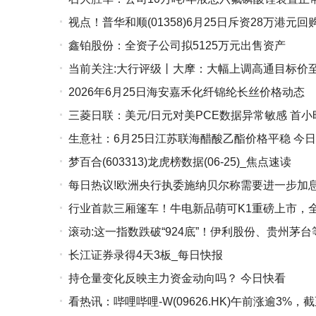
视点！普华和顺(01358)6月25日斥资28万港元回
鑫铂股份：全资子公司拟5125万元出售资产
当前关注:大行评级丨大摩：大幅上调高通目标价至
2026年6月25日海安嘉禾化纤锦纶长丝价格动态
三菱日联：美元/日元对美PCE数据异常敏感 首小
生意社：6月25日江苏联海醋酸乙酯价格平稳 今
梦百合(603313)龙虎榜数据(06-25)_焦点速读
每日热议!欧洲央行执委施纳贝尔称需要进一步加
行业首款三厢篷车！牛电新品萌可K1重磅上市，
滚动:这一指数跌破“924底”！伊利股份、贵州茅
长江证券录得4天3板_每日快报
持仓量变化反映主力资金动向吗？ 今日快看
看热讯：哔哩哔哩-W(09626.HK)午前涨逾3%，截