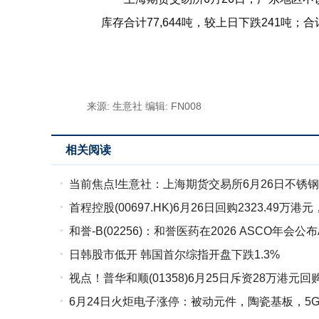
库存合计77,644吨，较上日下跌241吨；合
标签：
不锈钢板
铜
来源: 生意社
编辑: FN008
相关阅读
当前焦点!生意社：上海期货交易所6月26日不锈
首程控股(00697.HK)6月26日回购2323.49万
和誉-B(02256)：和誉医药在2026 ASCO年会公布
日韩股市低开 韩国首尔综指开盘下跌1.3%
阳性晚期GC/GEJC II期研究结果-热点评
视点！普华和顺(01358)6月25日斥资28万港元回
6月24日火炬电子涨停：被动元件，陶瓷基板，5