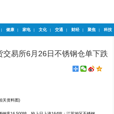
健康
家电
文化
交通
财经
聚焦
科技
|
|
|
|
|
|
|
货交易所6月26日不锈钢仓单下跌
(相关资料图)
钢库16,500吨，较上日上涨164吨；江苏地区不锈钢