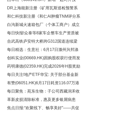
DR上海能新注册《矿用瓦斯巡检预警系
资，被投资公司为杭州杰昕宸微电子有限
和仁科技新注册《和仁AI肿瘤TNM评分系
公司
统V1.0》项目的软件著作权
白沟新城火速箱包厂（个体工商户）成立
统V1.0》等3个项目的软件著作权 每日观
每日快报!众泰等8家车企整车生产资质被
察
注册资本1万人民币
合武高铁庐安特大桥跨G312国道连续梁
冻结并永久失效？工信部辟谣！
每日精选：生意社：6月17日滁州兴邦涤
合龙
创科实业(00669.HK)因购股权获行使而发
纶短纤价格下调
药明康德(02359.HK)完成2026年H股奖励
行1.7万股
每日关注!地产ETF华宝: 关于部分基金新
信托计划25亿港元的H股股份购回
有赞(06051.HK)6月17日耗资116.07万港
增流动性服务商的公告
每日聚焦：苑东生物：子公司西藏润禾收
元回购1470.8万股
革新皮损清除标准，惠及更多银屑病患
到《税务行政处罚事项告知书》
焦点日报:“欢聚线下、畅享美好”——共促
者，比奇珠单抗南京地区开出处方