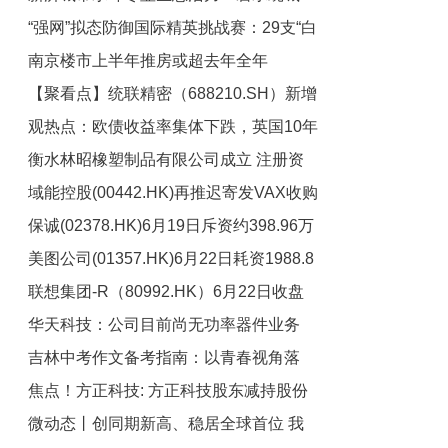
“强网”拟态防御国际精英挑战赛：29支“白
绿荫满城
南京楼市上半年推房或超去年全年
帽黑客”战队谁能突防？
【聚看点】统联精密（688210.SH）新增
观热点：欧债收益率集体下跌，英国10年
一起对外投资，被投资公司为统联人工智
衡水林昭橡塑制品有限公司成立 注册资
能技术（上海）有限责任公司
期国债收益率跌3.4个基点
域能控股(00442.HK)再推迟寄发VAX收购
本50万人民币
保诚(02378.HK)6月19日斥资约398.96万
通函至7月13日
美图公司(01357.HK)6月22日耗资1988.8
英镑回购39.67万股
联想集团-R（80992.HK）6月22日收盘
万港元回购476.85万股 焦点播报
华天科技：公司目前尚无功率器件业务
跌1.94%
吉林中考作文备考指南：以青春视角落
焦点！方正科技: 方正科技股东减持股份
笔，于生活体悟中提分 最新资讯
微动态丨创同期新高、稳居全球首位 我
结果公告