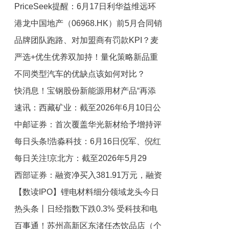
PriceSeek提醒：6月17日利华益维远环
线下消费新体验联合倡议书
港龙中国地产（06968.HK）前5月合同销
氧丙烷出厂价下调
品牌团队跑路、对加盟商有罚款KPI？麦
售金额约6.04亿元
严选+优生优养双加持！量化策略新品重
记牛奶：恶意诽谤 每日热讯
不同类型汽车的优缺点该如何对比？
磅推出！
快消息！宝钢股份新能源用材产品“再添
速讯：西藏矿业：截至2026年6月10日公
一员”
中邮证券：首次覆盖华光新材给予增持评
司股东总户数为111058户
每日头条!浩淼科技：6月16日倪军、倪红
级_观点
每日关注!京北方：截至2026年5月29
艳、倪代红、倪海燕减持股份合计24.25
西部证券：融资净买入381.91万元，融资
万股
日，公司股东人数为74,538户（含信用账
【数读IPO】锂电材料细分领域龙头今日
户合并数）
余额15.75亿元 速看料
热头条丨日经指数下跌0.3% 受科技和电
申购
百事通！苏州高新区东渚任杰饮品店（个
子股拖累