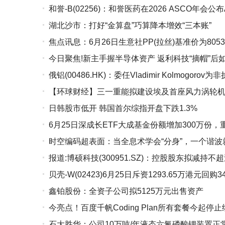
和誉-B(02256)：和誉医药在2026 ASCO年会公布
湖北沙市：打好“金算盘”巧算降本增效“三本账”
阳性晚期GC/GEJC II期研究结果-热点评
焦点讯息：6月26日生意社PP(拉丝)基准价为8053.
今日聚焦!新主手握半导体资产 返利科技“摘帽”后
俄铝(00486.HK)：委任Vladimir Kolmogorov
【环球财经】三一重能拟建设埃及首座风力涡轮机
日韩股市低开 韩国首尔综指开盘下跌1.3%
息
6月25日深成长ETF大成基金份额增加300万份
时空编码超表面：当全息术学会“分身”，一个谐波
每日看点
报道:博硕科技(300951.SZ)：控股股东拟减持不超
贝壳-W(02423)6月25日斥资1293.65万港元回购3
鑫铂股份：全资子公司拟5125万元出售资产
今亮点！百度千帆Coding Plan所有套餐今起停
石大胜华：公司10万吨/年液态六氟磷酸锂装置正