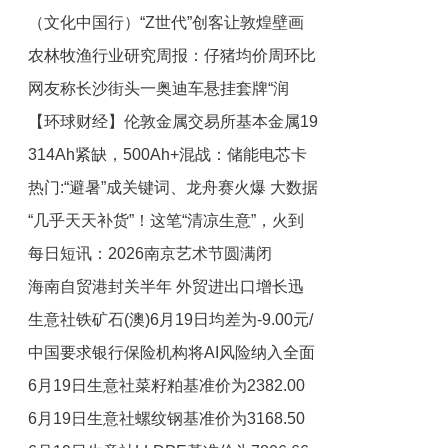
（文化中国行）“Z世代”创客让敦煌壁画
油，为苏超喝彩
农林牧渔行业研究周报：仔猪均价周环比
融入市井
网友称长沙街头一奥迪车悬挂套牌“润
跌幅加大 5月规模化养殖场能繁存栏去化
【环球财经】伦敦金属交易所基本金属19
幅度大于中小散户
A88888”，交警回应：已传唤当事司机，
314Ah紧缺，500Ah+混战：储能电芯卡
目前正在处置中 今日报
日普遍下跌
热门:“避暑”成关键词、龙舟赛火爆 大数据
位赛打响
“几乎天天补货”！这笔“清凉生意”，火到
看端午假期热点
每日短讯：2026南京艺术节圆满闭
意大利！
海南自贸港封关半年 外贸进出口增长迅
幕，“永不落幕的艺术季”的未来之门正在
生意社铁矿石(澳)6月19日均差为-9.00元/
开启
猛
中国要求银行保险机构将AI风险纳入全面
吨 由负向扩大转为缩小
6月19日生意社菜籽粕基准价为2382.00
风险管理体系-观天下
6月19日生意社螺纹钢基准价为3168.50
元/吨