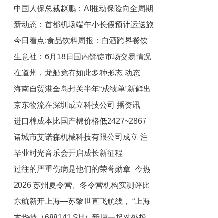
中国人保总裁赵鹏：AI推动保险向全周期
钕，稀土磁材概念热股
新动态：首都机场端午小长假预计运送旅
风险管理延伸
今日看点:食品饮料周报：白酒跨界餐饮
客52.4万人次
生意社：6月18日国内锑锭市场交易情况
谋突围 酒企扎堆世界杯
在道州，龙船竟有如此多种形态 动态
海南自贸港全岛封关半年“成绩单”新鲜出
京东物流在深圳成立科技公司 播资讯
炉
进口棉成本比国产棉价格低2427~2867
诸城市艾诺森机械科技有限公司成立 注
元/吨
毕业时光音乐会开启成长新征程
册资本30万人民币 每日报道
过往的严重伤病是他们的荣誉勋章_今热
2026 苏州夏令营、冬令营机构实测评比
点
东航新开上海—苏黎世直飞航线， “上海
家长选营避坑实用指南
杰华特（688141.SH）新增一起对外投
之夏”主题航班开拓中欧互联新通道