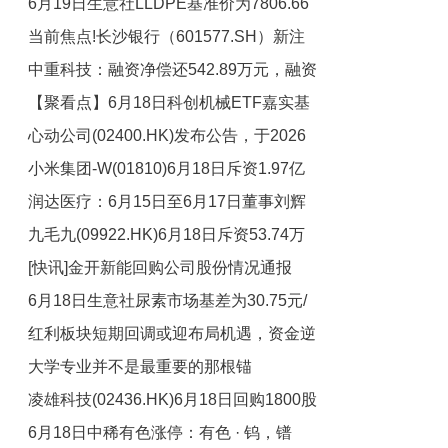
6月19日生意社LLDPE基准价为7806.66
元/吨 每日焦点
当前焦点!长沙银行（601577.SH）新注
元/吨
中重科技：融资净偿还542.89万元，融资
册《芙蓉花开 财富人生》美术作品的著
【聚看点】6月18日科创机械ETF嘉实基
作权
余额1.26亿元|今日热搜
心动公司(02400.HK)发布公告，于2026
金份额增加600万份，重仓股中控技术、
小米集团-W(01810)6月18日斥资1.97亿
绿的谐波、铂力特
年6月18日斥资769.37万港元回购16.6万
润达医疗：6月15日至6月17日董事刘辉
股 要闻速递
港元回购800万股
九毛九(09922.HK)6月18日斥资53.74万
减持股份合计502.91万股
[快讯]金开新能回购公司股份情况通报
港元回购42.1万股 今日聚焦
6月18日生意社尿素市场基差为30.75元/
红利板块短期回调或迎布局机遇，资金逆
吨
大学专业并不是最重要的那根锚
势流入红利低波ETF易方达（563020）_
凌雄科技(02436.HK)6月18日回购1800股
最新消息
6月18日中稀有色涨停：有色 · 钨，镨