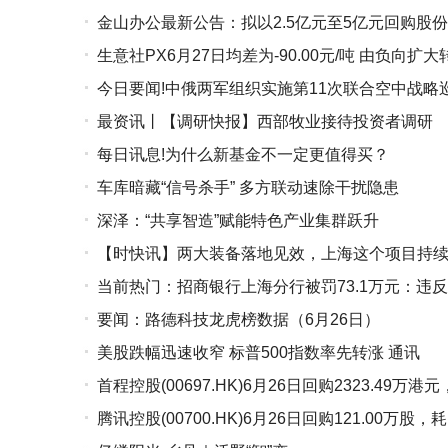
金山办公最新公告：拟以2.5亿元至5亿元回购股份
告 今日热文
生意社PX6月27日均差为-90.00元/吨 由负向扩
今日要闻!中俄两军组织实施第11次联合空中战略
最资讯丨【调研快报】西部牧业接待投资者调研
每日讯息!为什么新基金不一定更值得买？
车库暗藏“信号杀手” 多方联动速除干扰隐患
深泽：“共享智造”赋能特色产业集群跃升
【时快讯】两大装备落地见效，上海这个项目持
当前热门：招商银行上海分行被罚73.1万元：违
要闻：路德科技龙虎榜数据（6月26日）
美股跌幅迅速收窄 标普500指数率先转涨 通讯
首程控股(00697.HK)6月26日回购2323.49万
腾讯控股(00700.HK)6月26日回购121.00万股，