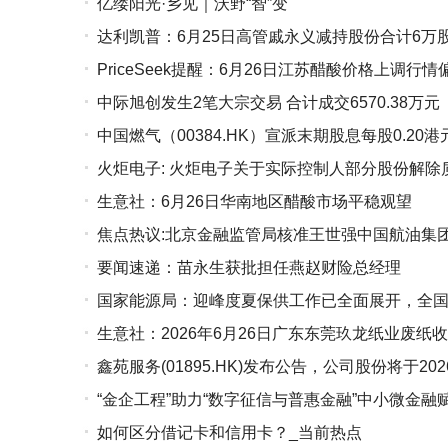
亿缕阳光·乡见｜沃野“智”变
达利凯普：6月25日高管戚永义减持股份合计6万
PriceSeek提醒：6月26日江苏醋酸价格上调行情
中际旭创发生2笔大宗交易 合计成交6570.38万元
中国燃气（00384.HK）宣派末期股息每股0.20港
火炬电子: 火炬电子关于实际控制人部分股份解除
生意社：6月26日华南地区醋酸市场平稳观望
焦点热议:北京金融监管局核准王世强中国航油集
要闻速递：苗永生获批担任燕赵财险总经理
国家能源局：迎峰度夏保供工作已全面展开，全
生意社：2026年6月26日广东东莞玖龙纸业废纸
鑫苑服务(01895.HK)发布公告，公司股份将于2
“金企工程”助力“数字征信与普惠金融”中小微金
卖
如何区分借记卡和信用卡？_当前热点