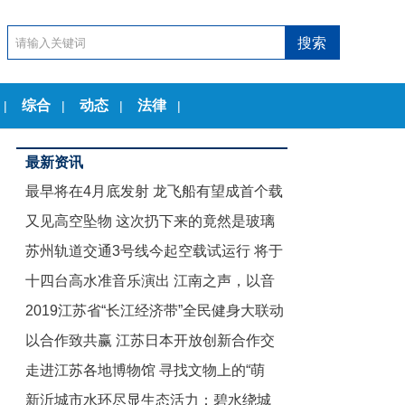
综合
动态
法律
|
|
|
|
最新资讯
最早将在4月底发射 龙飞船有望成首个载
又见高空坠物 这次扔下来的竟然是玻璃
人商业航天器
苏州轨道交通3号线今起空载试运行 将于
茶几
十四台高水准音乐演出 江南之声，以音
12月底试运营
2019江苏省“长江经济带”全民健身大联动
乐节的名义致敬古典
以合作致共赢 江苏日本开放创新合作交
暨“舞动江苏”无锡赛区启动仪式举行
走进江苏各地博物馆 寻找文物上的“萌
流会在东京举行
新沂城市水环尽显生态活力：碧水绕城
娃”们