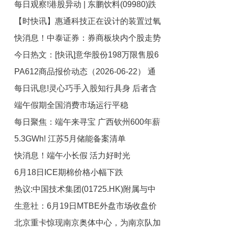
每日观察!港股异动 | 东鹏饮料(09980)跌
国多个领域“成绩单”亮眼
【时快讯】惠通科技正在设计的装置过氧
近6%创上市新低 二季度销售去化率放缓
快消息！中泰证券：券商板块内个股走势
花旗大幅下调目标价
化氢最高浓度为70%
今日热文：[快讯]意华股份198万限售股6
分化受多种因素综合影响
PA612商品报价动态（2026-06-22） 通
月23日解禁
每日讯息!灵心巧手入股知行具身 后者含
讯
端午假期全国消费市场运行平稳
AI及机器人业务
每日聚焦：端午来寻宝 广西钦州600年薪
5.3GWh! 江苏5月储能备案清单
火不熄古龙窑开窑
快消息！端午小长假 活力好时光
6月18日ICE期棉价格小幅下跌
热议:中国技术集团(01725.HK)附属与中
生意社：6月19日MTBE外盘市场收盘价
非经贸投资促进会等订立合作安排 拟进
北京重卡惊现南京奥体中心，为南京队加
一步拓展新能源智慧船舶的销售渠道
格上调|报道