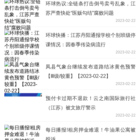
环球热议:全链条打击倒号卖号乱象，江
苏严查快处“医贩勾结”腐败问题
2023-02-22
环球快播：江苏丹阳通报学校个别班级停
课情况：因春季传染病流行
2023-02-22
凤县气象台继续发布道路结冰黄色预警
【Ⅲ级/较重】【2023-02-22】
2023-02-22
预付卡过期不退款！云之南国际旅行社
（江苏）被文旅厅警示
2023-02-22
每日播报!租房押金难退！牛油果公寓被
投诉