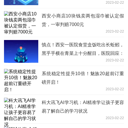
2023-02-22
西安小商店10块钱卖两包湿巾被认定假
货，一审判赔7000元
2023-02-22
慎点！西安一医院食堂盒饭吃出长蚯蚓，
黑乎乎横在青菜上十分醒目，医院回应：
2023-02-22
正在处理这事，结果还没出来
系统稳定性提升10倍！魅族20超前订重
磅开启！
2023-02-22
科大讯飞AI学习机：AI精准学让孩子更容
易了解自己的学习状况
2023-02-22