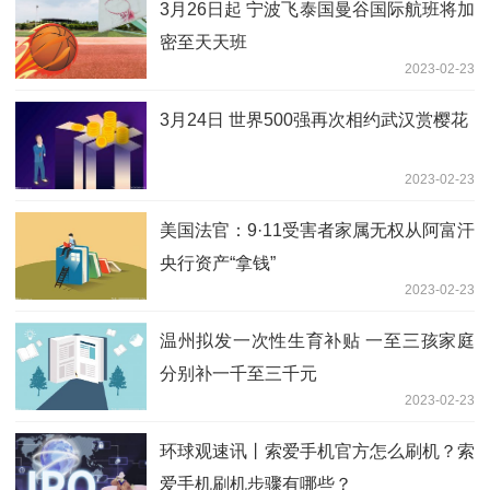
3月26日起 宁波飞泰国曼谷国际航班将加
密至天天班
2023-02-23
3月24日 世界500强再次相约武汉赏樱花
2023-02-23
美国法官：9·11受害者家属无权从阿富汗
央行资产“拿钱”
2023-02-23
温州拟发一次性生育补贴 一至三孩家庭
分别补一千至三千元
2023-02-23
环球观速讯丨索爱手机官方怎么刷机？索
爱手机刷机步骤有哪些？