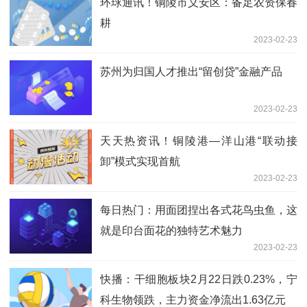
环球通讯！铜陵市义安区：备足农资保春
耕
2023-02-23
苏州为归国人才推出“留创贷”金融产品
2023-02-23
天天热资讯！铜陵港—洋山港“联动接
卸”模式实现首航
2023-02-23
每日热门：用面团捏出各式花鸟虫鱼，这
就是印台面花的独特艺术魅力
2023-02-23
快播：干细胞板块2月22日跌0.23%，宁
科生物领跌，主力资金净流出1.63亿元