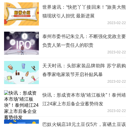
世界速讯：“快把丫丫接回来！”旅美大熊
猫现状引人担忧 最新进展
2023-02-22
泰州市委书记朱立凡：不断强化党政主要
负责人第一责任人的职责
2023-02-22
天天时讯：头部家装品牌助阵 苏宁易购
春季家电家装节开启补贴风暴
2023-02-22
快讯：形成资本市场“靖江板块”！泰州靖
江24家上市后备企业蓄势待发
2023-02-22
巴奴火锅店18元土豆仅5片，富硒土豆该