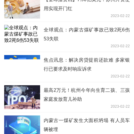
用实现开门红
2023-02-22
全球观点：内蒙古煤矿事故已致2死6伤
53失联
2023-02-22
焦点讯息：解决房贷提前还款难 多家银
行已要求及时响应诉求
2023-02-22
最高2万元！杭州今年向生育二孩、三孩
家庭发放育儿补助
2023-02-22
内蒙古一煤矿发生大面积坍塌 有人员车
辆被埋