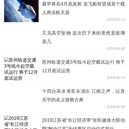
最早将在4月底发射 龙飞船有望成首个载
人商业航天器
2020-02-14
又见高空坠物 这次扔下来的竟然是玻璃
茶几
2019-09-02
苏州轨道交通3号线今起空载试运行 将于
12月底试运营
2019-08-19
十四台高水准音乐演出 江南之声，以音
乐节的名义致敬古典
2019-06-06
2019江苏省“长江经济带”全民健身大联动
暨“舞动江苏”无锡赛区启动仪式举行