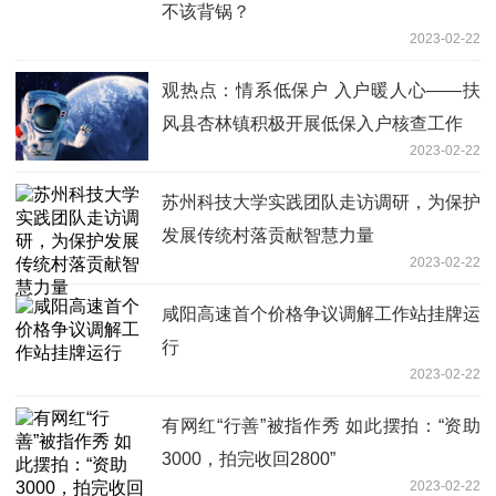
不该背锅？
2023-02-22
观热点：情系低保户 入户暖人心——扶
风县杏林镇积极开展低保入户核查工作
2023-02-22
苏州科技大学实践团队走访调研，为保护
发展传统村落贡献智慧力量
2023-02-22
咸阳高速首个价格争议调解工作站挂牌运
行
2023-02-22
有网红“行善”被指作秀 如此摆拍：“资助
3000，拍完收回2800”
2023-02-22