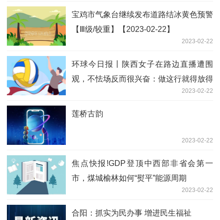
宝鸡市气象台继续发布道路结冰黄色预警
【Ⅲ级/较重】【2023-02-22】
2023-02-22
环球今日报丨陕西女子在路边直播遭围
观，不怯场反而很兴奋：做这行就得放得
2023-02-22
开
莲桥古韵
2023-02-22
焦点快报!GDP登顶中西部非省会第一
市，煤城榆林如何“熨平”能源周期
2023-02-22
合阳：抓实为民办事 增进民生福祉