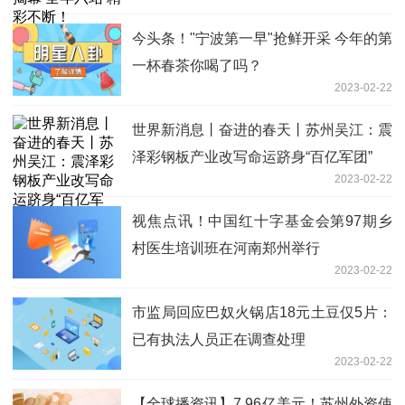
今头条！"宁波第一早"抢鲜开采 今年的第
一杯春茶你喝了吗？
2023-02-22
世界新消息丨奋进的春天丨苏州吴江：震
泽彩钢板产业改写命运跻身“百亿军团”
2023-02-22
视焦点讯！中国红十字基金会第97期乡
村医生培训班在河南郑州举行
2023-02-22
市监局回应巴奴火锅店18元土豆仅5片：
已有执法人员正在调查处理
2023-02-22
【全球播资讯】7.96亿美元！苏州外资使