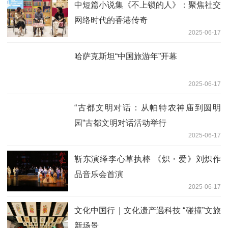
中短篇小说集《不上锁的人》：聚焦社交
网络时代的香港传奇
2025-06-17
哈萨克斯坦“中国旅游年”开幕
2025-06-17
“古都文明对话：从帕特农神庙到圆明
园”古都文明对话活动举行
2025-06-17
靳东演绎李心草执棒 《炽・爱》刘炽作
品音乐会首演
2025-06-17
文化中国行｜文化遗产遇科技 “碰撞”文旅
新场景