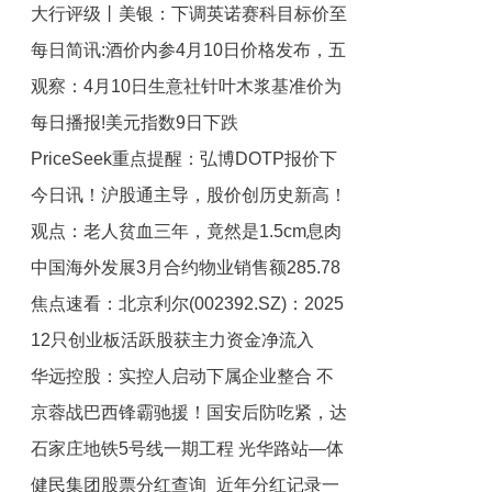
大行评级丨美银：下调英诺赛科目标价至
率排名-焦点关注
每日简讯:酒价内参4月10日价格发布，五
92港元，重申“买入”评级
观察：4月10日生意社针叶木浆基准价为
粮液普五八代下跌4元
每日播报!美元指数9日下跌
5116.67元/吨
PriceSeek重点提醒：弘博DOTP报价下
今日讯！沪股通主导，股价创历史新高！
跌200元_今日热门
观点：老人贫血三年，竟然是1.5cm息肉
利通电子：液冷产品研发尚处于前期探讨
中国海外发展3月合约物业销售额285.78
阶段
作祟
焦点速看：北京利尔(002392.SZ)：2025
亿元|焦点资讯
12只创业板活跃股获主力资金净流入
年净利润4.01亿元 同比增长25.86%
华远控股：实控人启动下属企业整合 不
京蓉战巴西锋霸驰援！国安后防吃紧，达
涉及公司重大资产重组
石家庄地铁5号线一期工程 光华路站—体
万或复出，与孔特组双后腰|观察
健民集团股票分红查询_近年分红记录一
育北大街站区间左线贯通