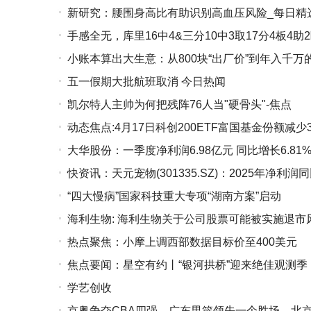
新研究：腰围身高比有助识别高血压风险_每日精
手感全无，库里16中4&三分10中3取17分4板4助2
小账本算出大生意：从800块“出厂价”到年入千万
五一假期大批航班取消 今日热闻
凯尔特人主帅为何把残阵76人当"硬骨头"-焦点
动态焦点:4月17日科创200ETF富国基金份额减
大华股份：一季度净利润6.98亿元 同比增长6.81
德科立
快资讯：天元宠物(301335.SZ)：2025年净利润同
“四大慢病”国家科技重大专项“湖南方案”启动
海利生物: 海利生物关于公司股票可能被实施退
热点聚焦：小摩上调西部数据目标价至400美元
焦点要闻：星空有约丨“银河拱桥”迎来绝佳观测
学艺创收
京粤争夺CBA四强，广东男篮领先一个胜场，北京