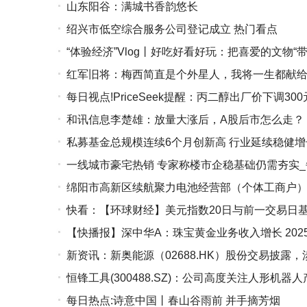
山东阳谷：满城书香韵悠长
绍兴市低空综合服务公司登记成立 热门看点
“体验经济”Vlog丨好吃好看好玩：把喜爱的文物“带
红军旧将：梅西简直是个外星人，我将一生都献给
每日视点!PriceSeek提醒：丙二醇出厂价下调300
和讯信息李楚雄：放量大涨后，A股后市怎么走？
私募基金总规模连续6个月创新高 行业延续稳健增
一线城市豪宅热销 专家称楼市企稳基础仍需夯实
绵阳市高新区续航聚力电池经营部（个体工商户）成
快看：【环球财经】美元指数20日与前一交易日
【快播报】深中华A：珠宝黄金业务收入增长 2025
新资讯：新奥能源（02688.HK）股份交易披露，
恒锋工具(300488.SZ)：公司高度关注人形机
每日热点:诗意中国丨春山谷雨前 并手摘芳烟