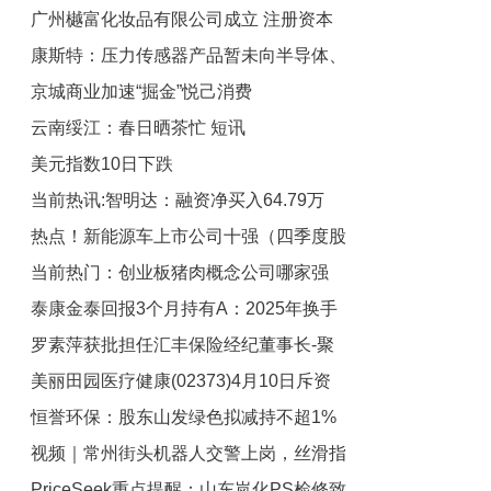
广州樾富化妆品有限公司成立 注册资本
康斯特：压力传感器产品暂未向半导体、
50万人民币|热头条
京城商业加速“掘金”悦己消费
新材料等行业客户推广-微头条
云南绥江：春日晒茶忙 短讯
美元指数10日下跌
当前热讯:智明达：融资净买入64.79万
热点！新能源车上市公司十强（四季度股
元，融资余额3.44亿元
当前热门：创业板猪肉概念公司哪家强
票营收增幅的排名）
泰康金泰回报3个月持有A：2025年换手
(猪肉概念上市企业市值排名)
罗素萍获批担任汇丰保险经纪董事长-聚
率为22.72% 焦点精选
美丽田园医疗健康(02373)4月10日斥资
看点
恒誉环保：股东山发绿色拟减持不超1%
121.29万港元回购6万股
视频｜常州街头机器人交警上岗，丝滑指
公司股份-每日聚焦
PriceSeek重点提醒：山东岚化PS检修致
挥交通为“苏超”赛事护航