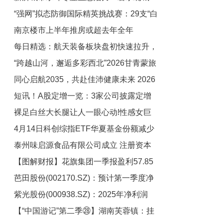
“强网”拟态防御国际精英挑战赛：29支“白
绿荫满城
南京楼市上半年推房或超去年全年
帽黑客”战队谁能突防？
每日精选：航天装备板块盘初快速拉升，
“跨越山河，邂逅多彩西北”2026甘青蒙旅
电科蓝天涨超5%
同心启航2035，共赴佳沛健康未来 2026
游推介会走进苏州
短讯！A股定增一览：3家公司披露定增
新西兰佳沛开季暨十年战略发布大会
裸足白丝大长腿让人一眼心动!性感女巨
进展
4月14日科创综指ETF华夏基金份额减少
人新消息来了 每日头条
泰州味启源食品有限公司成立 注册资本
1200万份，重仓股寒武纪、海光信息、
【图解财报】花旗集团一季报盈利57.85
中芯国际_每日热点
50万人民币
芭田股份(002170.SZ)：预计第一季度净
亿美元，同比增加42.35%
紫光股份(000938.SZ)：2025年净利润
利润同比增长46.47%—75.77% 每日精选
【“中国游记”第二季㉘】湖南芙蓉镇：挂
16.86亿元 同比增长7.19%