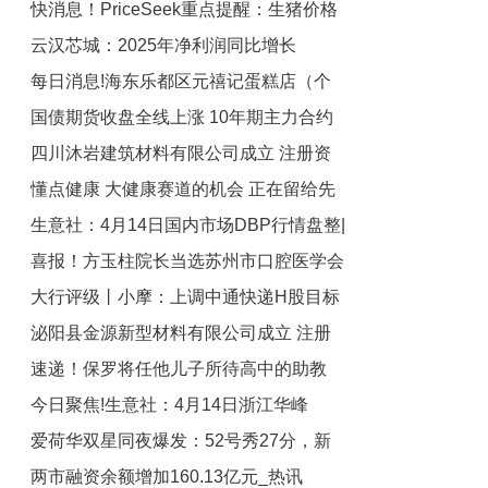
快消息！PriceSeek重点提醒：生猪价格
在瀑布上的湘西明珠
云汉芯城：2025年净利润同比增长
环比下降4.2%
每日消息!海东乐都区元禧记蛋糕店（个
12.02% 拟10转3派5元
国债期货收盘全线上涨 10年期主力合约
体工商户）成立 注册资本5万人民币
四川沐岩建筑材料有限公司成立 注册资
涨0.14%
懂点健康 大健康赛道的机会 正在留给先
本200万人民币
生意社：4月14日国内市场DBP行情盘整|
看懂的人
​喜报！方玉柱院长当选苏州市口腔医学会
热讯
大行评级丨小摩：上调中通快递H股目标
第二届口腔种植专委会主任委员！
泌阳县金源新型材料有限公司成立 注册
价至225港元，上调收入及纯利预测
速递！保罗将任他儿子所待高中的助教
资本10万人民币
今日聚焦!生意社：4月14日浙江华峰
未来以主帅身份重返NBA？
爱荷华双星同夜爆发：52号秀27分，新
PA66装置动态
两市融资余额增加160.13亿元_热讯
秀23分，母校电话被打爆