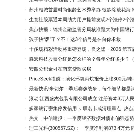
苏州相城首届时尚银龄艺术秀举办 银龄绽放花海 
生意社股票通本周助力用户提前发现2个涨停2个涨
焦点快播：锦州金融监管分局核准甄大为中国银
孩子快“废”了？不！这3个信号是在向你求救
格
十多场精彩活动将重磅登场，良之隆・2026 第
胜宏科技股票分红是怎么样的？每年分红多少？（20
安徽公积金可在南京贷款买房
PriceSeek提醒：滨化环氧丙烷报价上涨300元/
最新快讯!米切尔：季后赛像战争，每个细节都是
滚动:江西盛杰包装有限公司成立 注册资本3万人
多家银行密集停发信用卡 联名卡成清理重点_热点
热文：中信建投：一季度经济数据对债市偏强态
理工光科(300557.SZ)：一季度净利润873.4万元 