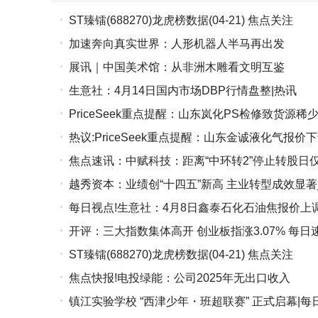
ST臻镭(688270)龙虎榜数据(04-21) 焦点关注
加速奔向真实世界：人形机器人半马再出发
展讯｜中国美术馆：从非洲木雕看文明互鉴
生意社：4月14日国内市场DBP行情盘整|热讯
PriceSeek重点提醒：山东岚化PS检修致货源稀
热议:PriceSeek重点提醒：山东金诚液化气报价下
焦点速讯：中赋科技：距离“中环转2”停止转股日
越秀资本：业绩创“十四五”新高 主业转型成效显著
每日视点!生意社：4月8日鑫泰石化石油焦报价上
开评：三大指数集体高开 创业板指涨3.07% 每日
ST臻镭(688270)龙虎榜数据(04-21) 焦点关注
焦点快报!电投绿能：公司2025年无出口收入
镇江实验学校 “西津少年・班超联赛” 正式启幕|每