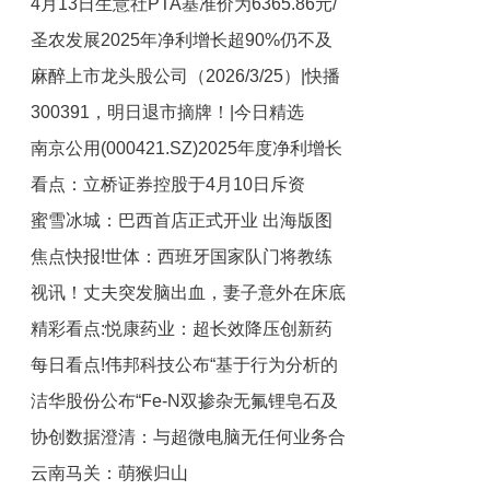
4月13日生意社PTA基准价为6365.86元/
州-当前焦点
走势对市场情绪和交易结构的影响
圣农发展2025年净利增长超90%仍不及
吨
麻醉上市龙头股公司（2026/3/25）|快播
机构预期 投资现金流由上年同期净流入
300391，明日退市摘牌！|今日精选
转为净流出|速看
南京公用(000421.SZ)2025年度净利增长
看点：立桥证券控股于4月10日斥资
4.70%至4808.03万元 拟10派0.6元-简讯
蜜雪冰城：巴西首店正式开业 出海版图
10.03万港元回购35.2万股
焦点快报!世体：西班牙国家队门将教练
持续扩容|每日热议
视讯！丈夫突发脑出血，妻子意外在床底
现身诺坎普考察霍安-加西亚
精彩看点:悦康药业：超长效降压创新药
发现200多枚金币，当场急疯：“这日子没
每日看点!伟邦科技公布“基于行为分析的
法过了”
YKYY029注射液II期临床试验启动
洁华股份公布“Fe-N双掺杂无氟锂皂石及
网络入侵智能安防检测方法及系统”专利
协创数据澄清：与超微电脑无任何业务合
其合成方法、应用和废水处理工艺”专利
云南马关：萌猴归山
作|每日消息