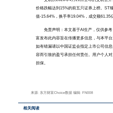
价格跌幅达到15%的前五只证券上榜。ST臻镭当
值-15.64%，换手率19.04%，成交额61.3
免责声明：本文基于AI生产，仅供参
富发布此内容旨在传播更多信息，与本平台
如有错漏请以中国证监会指定上市公司信息
容而引致的盈亏承担任何责任。用户个人对
担保。
标签：
ST
数据
龙虎榜
688270
东方财富
内
来源: 东方财富Choice数据
编辑: FN008
相关阅读