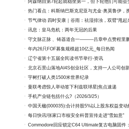
阿森纳自第7轮起就稳坐第一，但下轮他们可能会
热门看点：科斯纳巴斯克尼亚与尤金·奥莫鲁伊，携手
节气律动 四时安康｜谷雨：祛湿排浊，双臂“甩起
讯息：皇马危机：两年无冠的后果
守文脉正脉 、铸器道合一———吕章申点赞程里
年内26只FOF募集规模超10亿元_每日热闻
辽宁省第十五届全民读书节举行-资讯
北京石景山落地AI4S创业社区，支持一人公司创新
宇树打破人类1500米世界纪录
曼联考虑惊人举动签下利兹联球星|焦点速递
手机产业链包括什么?（2026/3/25）
中国天楹(000035):合计持股5%以上股东权益变
每日快讯!张家口市核安全科普宣传走进“雪如意”
Commodore回应锁定C64 Ultimate复古电脑