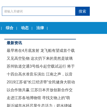
综合
动态
法律
|
|
|
|
最新资讯
最早将在4月底发射 龙飞船有望成首个载
又见高空坠物 这次扔下来的竟然是玻璃
人商业航天器
苏州轨道交通3号线今起空载试运行 将于
茶几
十四台高水准音乐演出 江南之声，以音
12月底试运营
2019江苏省“长江经济带”全民健身大联动
乐节的名义致敬古典
以合作致共赢 江苏日本开放创新合作交
暨“舞动江苏”无锡赛区启动仪式举行
走进江苏各地博物馆 寻找文物上的“萌
流会在东京举行
新沂城市水环尽显生态活力：碧水绕城
娃”们