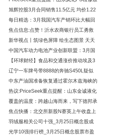
旭辉控股3月合同销售11.5亿元 均价1.22
货源稀少_动态
每日精选：3月我国汽车产销环比大幅回
万元/平方米|焦点热门
焦点信息:点赞！沂水农商银行员工勇救
升
新华视点丨筑绿色屏障 绘生态图景 天天
落水老人获锦旗
中国汽车动力电池产业创新联盟：3月国
资讯
【环球财经】食品和交通涨价推动埃及3
内动力电池装车量56.5GWh 环比增长
辽宁一车牌号带8888的奔驰S450L疑似
114.9% 焦点热闻
月通胀率升至13.5%
中东产油国准备恢复通过霍尔木兹海峡的
作为陪葬品下葬，当地民政局：已了解，
热议:PriceSeek重点提醒：山东金诚液化
正在核实
石油出口-每日速递
覆盖的温度：跨越山海而来，写下德邦承
气报价下调300元
焦点快播：北交所新股N赛英上午收盘上
诺
羽绒服相关公司十强_3月25日概念股成
涨127.07% 半日换手率71.50%
光学10强排行榜_3月25日概念股票市盈
交额榜单出炉！