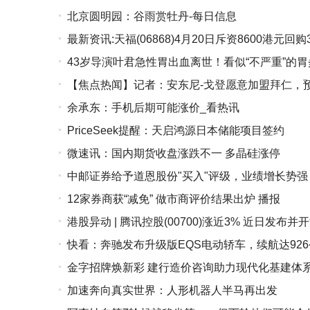
北京圆明园：谷雨赏牡丹-每日信息
最新资讯:天福(06868)4月20日斥资8600港元回购
43岁导演叶君急性胃出血离世！看似“不严重”的
【焦点热闻】记者：安东尼-戈登愿意加盟拜仁，
余承东：手机后期可能涨价_看热讯
PriceSeek提醒：天启鸿源日本储能项目签约
微速讯：国内期货收盘涨跌不一 多晶硅涨停
中邮证券给予道恩股份"买入"评级，业绩增长势
12家券商获“减免” 做市商评价结果出炉 播报
港股异动 | 腾讯控股(00700)涨近3% 近日发布
快看：奔驰发布升级版EQS电动轿车，续航达92
演进持续深化
金字招牌焕新彩 建行造价咨询助力现代化基建体系
加速奔向真实世界：人形机器人半马再出发