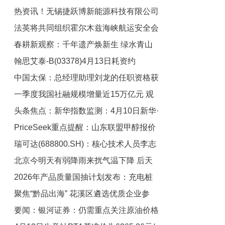
热资讯！无锡捷跃博新能源科技有限公司
法英将共同组织霍尔木兹海峡航运安全会
成立 注册资本500万人民币
春耕新观察：千年遗产焕新生 绿水青山
议|热门看点
翰思艾泰-B(03378)4月13日耗资约
成为百姓致富“绿色银行”
中国太保：总经理助理刘龙的任职资格获
128.79万港元回购4.3万股 今头条
一季度我国社融规模增量近15万亿元 观
核准
头条焦点：新华指数监测：4月10日新华·
焦点
PriceSeek重点提醒：山东联盟甲醇报价
山东港口原油罐容活跃度指数波动上行
瑞可达(688800.SH)：核心技术人员李志
下调120元-焦点热文
北京今明天有弱降雨来扰气温下降 后天
萍辞职
2026年产品质量国抽计划发布：充电桩
将开启晴朗升温模式
聚焦“黔品出海” 花溪区遴选优质企业参
等风险产品抽查力度加大 报道
要闻：银河证券：仍需重点关注原油价格
展，助推特色农产品、非遗产品走出贵