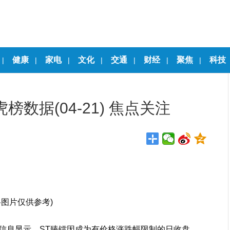
健康
家电
文化
交通
财经
聚焦
科技
|
|
|
|
|
|
|
龙虎榜数据(04-21) 焦点关注
料图片仅供参考)
公开信息显示，ST臻镭因成为有价格涨跌幅限制的日收盘