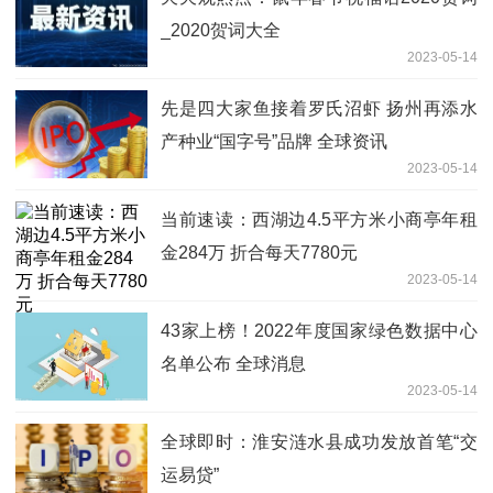
_2020贺词大全
2023-05-14
先是四大家鱼接着罗氏沼虾 扬州再添水
产种业“国字号”品牌 全球资讯
2023-05-14
当前速读：西湖边4.5平方米小商亭年租
金284万 折合每天7780元
2023-05-14
43家上榜！2022年度国家绿色数据中心
名单公布 全球消息
2023-05-14
全球即时：淮安涟水县成功发放首笔“交
运易贷”