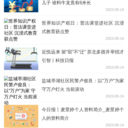
儿子 谁料牛龙竟有6米长
2023-05-14
世界知识产权日：普法课堂进社区 沉浸
式教育获点赞
2023-05-14
近悦远来 留“宿”不“迁” 苏北多措并举招才
引智丨科技日报
2023-05-14
盐城亭湖社区民警卢俊良：以“万户”为家
守万户灯火 当前滚动
2023-05-14
今日报丨麦景婷个人资料简介_麦景婷个
人的资料简介
2023-05-14