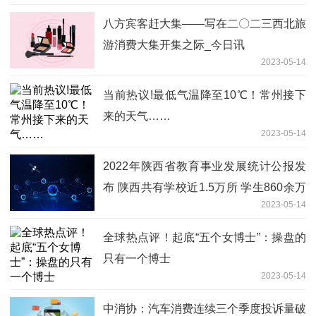
八方宾客赶大集——写在二〇二三西北旅
游消费大集开集之际_今日讯
2023-05-14
当前热议!最低气温降至10℃！常州接下
来的天气……
2023-05-14
2022年陕西省教育事业发展统计公报发
布 陕西共有学校近1.5万所 学生860余万
2023-05-14
人
全球热点评！起底“五个女博士”：操盘的
只有一个博士
2023-05-14
中消协：汽车消费连续三个季度投诉量破