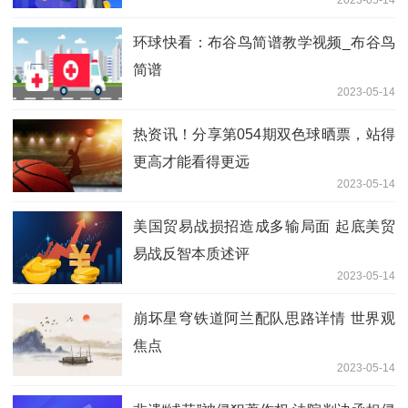
2023-05-14
环球快看：布谷鸟简谱教学视频_布谷鸟
简谱
2023-05-14
热资讯！分享第054期双色球晒票，站得
更高才能看得更远
2023-05-14
美国贸易战损招造成多输局面 起底美贸
易战反智本质述评
2023-05-14
崩坏星穹铁道阿兰配队思路详情 世界观
焦点
2023-05-14