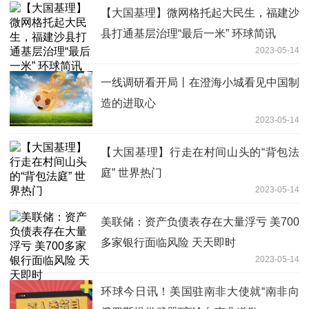
【大国基理】微网格托起大民生，福建沙
县打通基层治理“最后一米” 环球简讯
2023-05-14
一线调研看开局丨在澄海小城看见中国制
造的进取心
2023-05-14
【大国基理】行走在村间山头的“背包法
庭” 世界热门
2023-05-14
美联储：资产负债表存在大量浮亏 美700
多家银行面临风险 天天即时
2023-05-14
环球今日讯！美国驻南非大使就“南非向