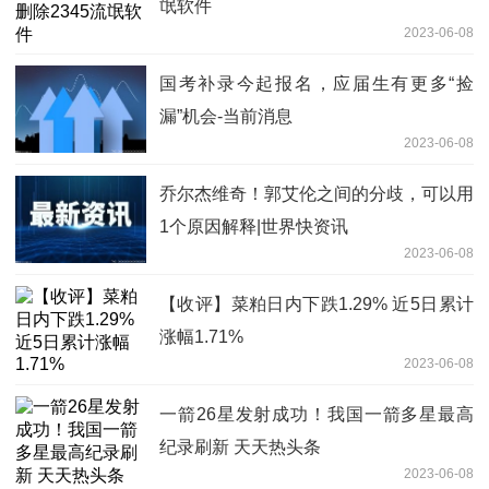
氓软件
2023-06-08
国考补录今起报名，应届生有更多“捡
漏”机会-当前消息
2023-06-08
乔尔杰维奇！郭艾伦之间的分歧，可以用
1个原因解释|世界快资讯
2023-06-08
【收评】菜粕日内下跌1.29% 近5日累计
涨幅1.71%
2023-06-08
一箭26星发射成功！我国一箭多星最高
纪录刷新 天天热头条
2023-06-08