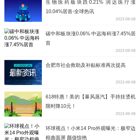
生物医药板块跌0.21% 润达医疗涨
10.04%居首-全球热讯
2023-06-08
碳中和板块涨0.06% 中远海科涨7.45%居
首
2023-06-08
合肥市社会救助及补贴标准再次提高
2023-06-08
618特惠！美的【暴风蒸汽】手持挂烫机
限时降10元！
2023-06-08
环球视点！小米14 Pro外观曝光：极窄边
框曲面屏 颜值惊艳