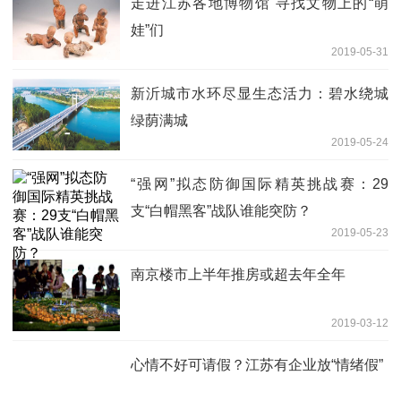
走进江苏各地博物馆 寻找文物上的“萌
娃”们
2019-05-31
新沂城市水环尽显生态活力：碧水绕城
绿荫满城
2019-05-24
“强网”拟态防御国际精英挑战赛：29
支“白帽黑客”战队谁能突防？
2019-05-23
南京楼市上半年推房或超去年全年
2019-03-12
心情不好可请假？江苏有企业放“情绪假”