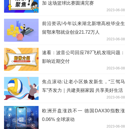
加 这场篮球比赛圆满完赛
2023-06-08
前沿资讯!今年以来湖北新增高校毕业生
留鄂来鄂就业创业21.72万人
2023-06-08
速看：波音公司回应787飞机发现问题：
影响近期交付
2023-06-08
焦点滚动:让老小区焕发新生，“三驾马
车”齐发力｜共建美丽家园 共享美好生活
2023-06-08
欧洲开盘涨跌不一 德国DAX30指数涨
0.06% 全球滚动
2023-06-08