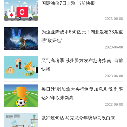
国际油价7日上涨 当前快报
2023-06-08
为企业降成本650亿元！湖北发布33条重
磅“政策包”
2023-06-08
又到高考季 苏州警方发布赴考指南_当前
快播
2023-06-08
每日速读!加拿大央行恢复加息步伐 利率
达22年以来新高
2023-06-08
就冲这句话 马克龙今年访华真没白来