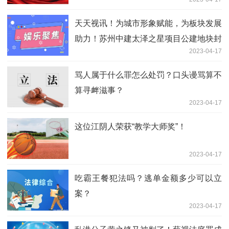
天天视讯！为城市形象赋能，为板块发展
助力！苏州中建太泽之星项目公建地块封
2023-04-17
顶
骂人属于什么罪怎么处罚？口头谩骂算不
算寻衅滋事？
2023-04-17
这位江阴人荣获“教学大师奖”！
2023-04-17
吃霸王餐犯法吗？逃单金额多少可以立
案？
2023-04-17