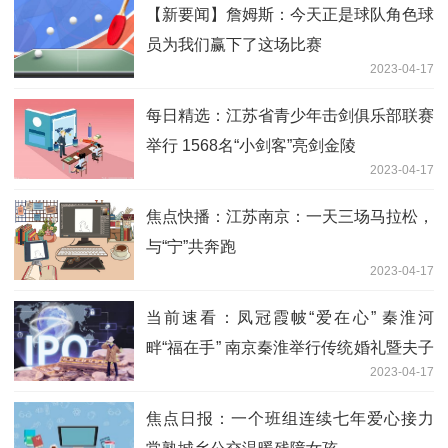
【新要闻】詹姆斯：今天正是球队角色球
员为我们赢下了这场比赛
2023-04-17
每日精选：江苏省青少年击剑俱乐部联赛
举行 1568名“小剑客”亮剑金陵
2023-04-17
焦点快播：江苏南京：一天三场马拉松，
与“宁”共奔跑
2023-04-17
当前速看：凤冠霞帔“爱在心” 秦淮河
畔“福在手” 南京秦淮举行传统婚礼暨夫子
2023-04-17
庙婚姻登记点揭牌仪式
焦点日报：一个班组连续七年爱心接力