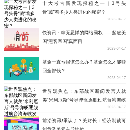
十大考古新发现探秘之一｜3号头
骨“藏”着多少人类进化的秘密？
2023-04-17
快资讯：肆无忌惮的网络霸权——起底美
国“黑客帝国”真面目
2023-04-17
基金一直亏损该怎么办？基金怎么才能赎
回全部钱？
2023-04-17
世界观焦点：东部战区新闻发言人就
美“米利厄斯”号导弹驱逐舰过航台湾海峡
2023-04-17
发表谈话
前沿资讯!承认了？美财长：经济制裁可
能危及美元主导地位