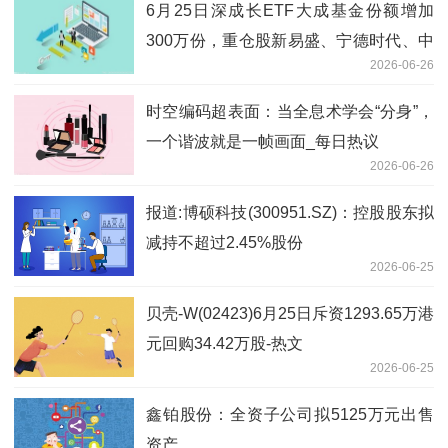
6月25日深成长ETF大成基金份额增加
300万份，重仓股新易盛、宁德时代、中
2026-06-26
际旭创_每日看点
时空编码超表面：当全息术学会“分身”，
一个谐波就是一帧画面_每日热议
2026-06-26
报道:博硕科技(300951.SZ)：控股股东拟
减持不超过2.45%股份
2026-06-25
贝壳-W(02423)6月25日斥资1293.65万港
元回购34.42万股-热文
2026-06-25
鑫铂股份：全资子公司拟5125万元出售
资产