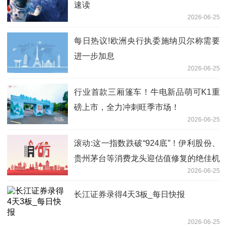
速读
2026-06-25
每日热议!欧洲央行执委施纳贝尔称需要
进一步加息
2026-06-25
行业首款三厢篷车！牛电新品萌可K1重
磅上市，全力冲刺旺季市场！
2026-06-25
滚动:这一指数跌破“924底”！伊利股份、
贵州茅台等消费龙头迎估值修复的绝佳机
2026-06-25
会
长江证券录得4天3板_每日快报
2026-06-25