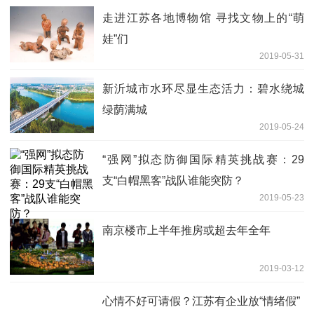
走进江苏各地博物馆 寻找文物上的“萌
娃”们
2019-05-31
新沂城市水环尽显生态活力：碧水绕城
绿荫满城
2019-05-24
“强网”拟态防御国际精英挑战赛：29
支“白帽黑客”战队谁能突防？
2019-05-23
南京楼市上半年推房或超去年全年
2019-03-12
心情不好可请假？江苏有企业放“情绪假”