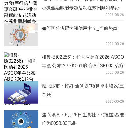
小微金融赋能专题活动在苏州顺利举办
2026-06-26
如何区分借记卡和信用卡？_当前热点
2026-06-26
和誉-B(02256)：和誉医药在2026 ASCO
年会公布ABSK061联合ABSK043治疗
2026-06-26
FGFR2阳性晚期GC/GEJC II期研究结果-
热点评
湖北沙市：打好“金算盘”巧算降本增效“三
本账”
2026-06-26
焦点讯息：6月26日生意社PP(拉丝)基准
价为8053.33元/吨