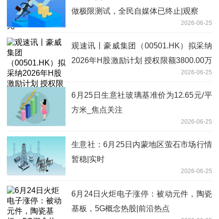
做极限测试，全民自媒体已终止|观察
2026-06-25
观速讯丨豪威集团（00501.HK）拟采纳
2026年H股激励计划 授权限额3800.00万
2026-06-25
股
6月25日生意社玻璃基准价为12.65元/平
方米_焦点关注
2026-06-25
生意社：6月25日内蒙地区萤石市场行情
暂稳|实时
2026-06-25
6月24日火炬电子涨停：被动元件，陶瓷
基板，5G概念热股|前沿热点