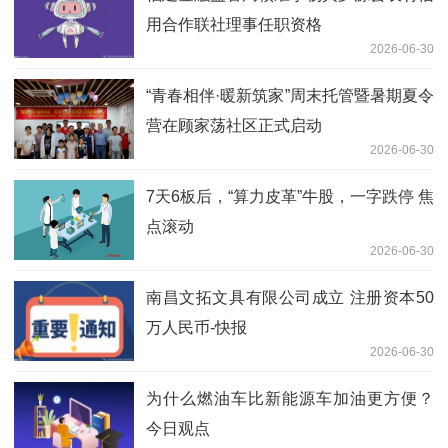
用合作联社理事任职资格
2026-06-30
“青春相伴·暖新筑家”周末托管暨暑期夏令
营在顾家荡社区正式启动
2026-06-30
7天6板后，“算力皮革”牛股，一字跌停 焦
点滚动
2026-06-30
南昌文拓文具有限公司成立 注册资本50
万人民币-快报
2026-06-30
为什么燃油车比新能源车加油更方便？
今日观点