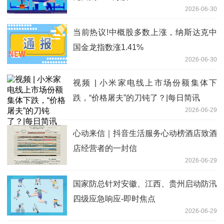
2026-06-30
当前热议!中概股多数上涨，纳斯达克中
国金龙指数涨1.41%
2026-06-30
视频 | 小米家电线上市场份额集体下
跌，“价格屠夫”的刀钝了？|每日简讯
2026-06-29
心动来信｜抖音生活服务心动榜酒店致酒
店经营者的一封信
2026-06-29
国家防总针对安徽、江西、贵州启动防汛
四级应急响应-即时焦点
2026-06-29