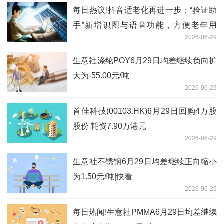
每日热议!抖音适老化再进一步：“验证助
手”新增识图与语音功能，方便老年用
2026-06-29
户“鉴诈”
生意社涤纶POY6月29日均差继续负向扩
大为-55.00元/吨
2026-06-29
首佳科技(00103.HK)6月29日回购4万股
股份 耗资7.90万港元
2026-06-29
生意社不锈钢6月29日均差继续正向缩小
为1.50元/吨|快看
2026-06-29
每日热闻!生意社PMMA6月29日均差继续