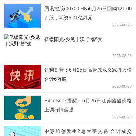
腾讯控股(00700.HK)6月26日回购121.00
万股，耗资5.01亿港元
2026-06-26
亿缕阳光·乡见｜沃野“智”变
2026-06-26
达利凯普：6月25日高管戚永义减持股份
合计6万股
2026-06-26
PriceSeek提醒：6月26日江苏醋酸价格
上调行情偏强
2026-06-26
中际旭创发生2笔大宗交易 合计成交