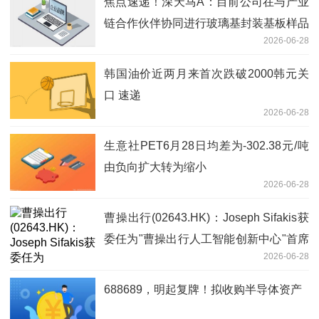
焦点速递！深天马A：目前公司在与产业
链合作伙伴协同进行玻璃基封装基板样品
2026-06-28
开发中 处在技术预研阶段
韩国油价近两月来首次跌破2000韩元关
口 速递
2026-06-28
生意社PET6月28日均差为-302.38元/吨
由负向扩大转为缩小
2026-06-28
曹操出行(02643.HK)：Joseph Sifakis获
委任为"曹操出行人工智能创新中心"首席
2026-06-28
科学顾问
688689，明起复牌！拟收购半导体资产