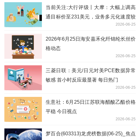
当前关注:大行评级丨大摩：大幅上调高
通目标价至231美元，业务多元化速度较
2026-06-25
预期快
2026年6月25日海安嘉禾化纤锦纶长丝价
格动态
2026-06-25
三菱日联：美元/日元对美PCE数据异常
敏感 首小时反应最显著 每日热门
2026-06-25
生意社：6月25日江苏联海醋酸乙酯价格
平稳 今日视点
2026-06-25
梦百合(603313)龙虎榜数据(06-25)_焦点