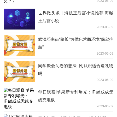
2023-06-09
世界微头条丨海贼王后宫小说推荐 海贼
王后宫小说
2023-06-09
武汉邓南街“路长”为优化营商环境“保驾护
航”
2023-06-09
同学聚会问卷的想法_刚认识适合送礼物
吗
2023-06-09
每日观察!苹果新专利曝光：iPad或成无
线充电板
2023-06-09