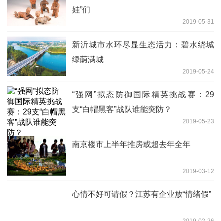
娃”们
2019-05-31
新沂城市水环尽显生态活力：碧水绕城
绿荫满城
2019-05-24
“强网”拟态防御国际精英挑战赛：29
支“白帽黑客”战队谁能突防？
2019-05-23
南京楼市上半年推房或超去年全年
2019-03-12
心情不好可请假？江苏有企业放“情绪假”