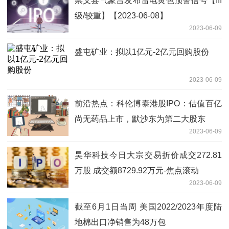
崇义县气象台发布雷电黄色预警信号【III
级/较重】【2023-06-08】
2023-06-09
盛屯矿业：拟以1亿元-2亿元回购股份
2023-06-09
前沿热点：科伦博泰港股IPO：估值百亿
尚无药品上市，默沙东为第二大股东
2023-06-09
昊华科技今日大宗交易折价成交272.81
万股 成交额8729.92万元-焦点滚动
2023-06-09
截至6月1日当周 美国2022/2023年度陆
地棉出口净销售为48万包