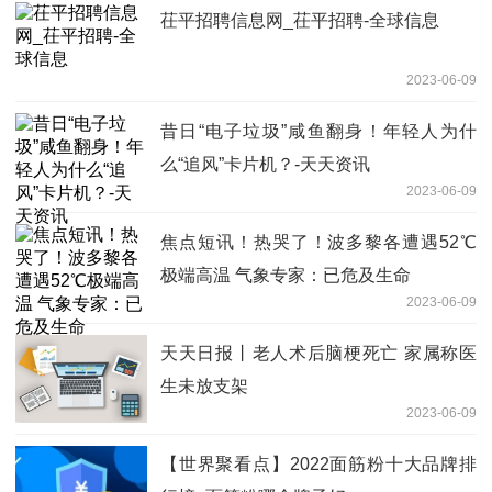
茌平招聘信息网_茌平招聘-全球信息
2023-06-09
昔日“电子垃圾”咸鱼翻身！年轻人为什
么“追风”卡片机？-天天资讯
2023-06-09
焦点短讯！热哭了！波多黎各遭遇52℃
极端高温 气象专家：已危及生命
2023-06-09
天天日报丨老人术后脑梗死亡 家属称医
生未放支架
2023-06-09
【世界聚看点】2022面筋粉十大品牌排