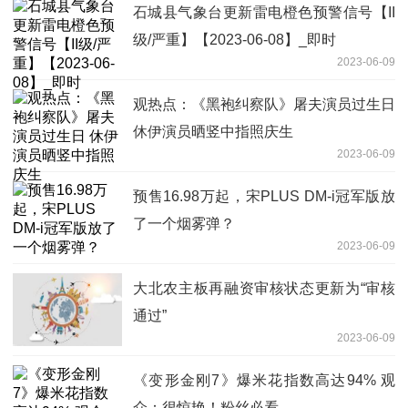
石城县气象台更新雷电橙色预警信号【II
级/严重】【2023-06-08】_即时
2023-06-09
观热点：《黑袍纠察队》屠夫演员过生日
休伊演员晒竖中指照庆生
2023-06-09
预售16.98万起，宋PLUS DM-i冠军版放
了一个烟雾弹？
2023-06-09
大北农主板再融资审核状态更新为“审核
通过”
2023-06-09
《变形金刚7》爆米花指数高达94% 观
众：很惊艳！粉丝必看