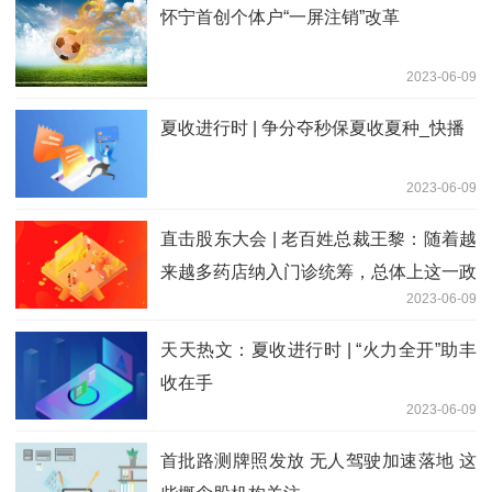
怀宁首创个体户“一屏注销”改革
2023-06-09
夏收进行时 | 争分夺秒保夏收夏种_快播
2023-06-09
直击股东大会 | 老百姓总裁王黎：随着越
来越多药店纳入门诊统筹，总体上这一政
2023-06-09
策对药房生意利好_环球快资讯
天天热文：夏收进行时 | “火力全开”助丰
收在手
2023-06-09
首批路测牌照发放 无人驾驶加速落地 这