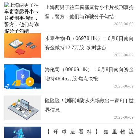
上海两男子往车窗塞露骨小卡片被刑事拘
留，警方：他们与诈骗分子勾结
2023-06-09
永泰生物-B（06978.HK）：6月8日南向
资金减持12.7万股_实时焦点
2023-06-09
海伦司（09869.HK）：6月8日南向资金
增持46.45万股 焦点快报
2023-06-09
险险险！浏阳消防从火场救出一家8口 世
界信息
2023-06-09
【环球速看料】嘉里物流