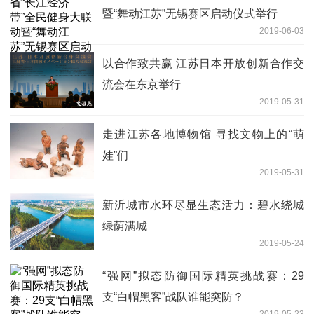
暨“舞动江苏”无锡赛区启动仪式举行
2019-06-03
以合作致共赢 江苏日本开放创新合作交
流会在东京举行
2019-05-31
走进江苏各地博物馆 寻找文物上的“萌
娃”们
2019-05-31
新沂城市水环尽显生态活力：碧水绕城
绿荫满城
2019-05-24
“强网”拟态防御国际精英挑战赛：29
支“白帽黑客”战队谁能突防？
2019-05-23