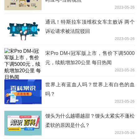
2023-05-26
通讯！特斯拉车顶维权女车主败诉 两个
诉讼请求被法院驳回
2023-05-26
宋Pro DM-i冠军版上市，售价下调5000
元，续航增加20公里 每日热闻
2023-05-26
世界上有蓝血人吗？世界上有白色的血
吗？
2023-05-26
馒头为什么越嚼越甜？馒头太紧实不蓬松
柔软的原因是什么？
2023-05-26