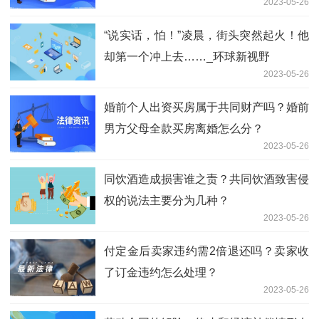
2023-05-26
“说实话，怕！”凌晨，街头突然起火！他
却第一个冲上去……_环球新视野
2023-05-26
婚前个人出资买房属于共同财产吗？婚前
男方父母全款买房离婚怎么分？
2023-05-26
同饮酒造成损害谁之责？共同饮酒致害侵
权的说法主要分为几种？
2023-05-26
付定金后卖家违约需2倍退还吗？卖家收
了订金违约怎么处理？
2023-05-26