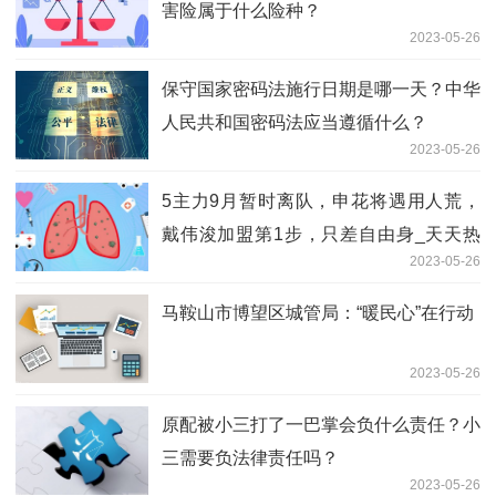
害险属于什么险种？
2023-05-26
保守国家密码法施行日期是哪一天？中华
人民共和国密码法应当遵循什么？
2023-05-26
5主力9月暂时离队，申花将遇用人荒，
戴伟浚加盟第1步，只差自由身_天天热
2023-05-26
议
马鞍山市博望区城管局：“暖民心”在行动
2023-05-26
原配被小三打了一巴掌会负什么责任？小
三需要负法律责任吗？
2023-05-26