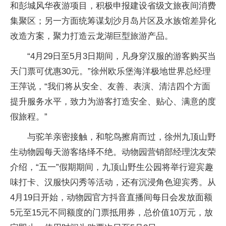
和彭城风华夜游项目，积极申报建设省级文旅夜间消费
集聚区；另一方面统筹谋划沙月岛片区及水族馆差异化
改造方案，聚力打造云龙湖巨型旅游产品。
“4月29日至5月3日期间，凡身穿汉服的游客购买当
天门票可优惠30元。”徐州欧乐堡海洋极地世界总经理
王萍说，“我们将从安全、友善、表演、清洁四个方面
提升服务水平，致力为游客打造安全、贴心、满意的度
假旅程。”
与驼羊亲密接触，和鸵鸟擦肩而过，徐州九顶山野
生动物园每天游客络绎不绝。动物园营销部经理沈友荣
介绍，“五一”假期期间，九顶山野生公园将举行迎宾趣
味打卡、汉服快闪秀等活动，还有沉浸角色迎宾秀。从
4月19日开始，动物园官方抖音直播间每日会发放面额
5元至15元不同额度的门票抵用券，总价值10万元，放