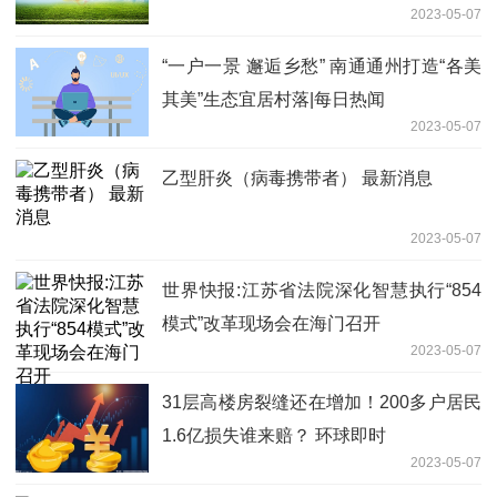
2023-05-07
“一户一景 邂逅乡愁” 南通通州打造“各美
其美”生态宜居村落|每日热闻
2023-05-07
乙型肝炎（病毒携带者） 最新消息
2023-05-07
世界快报:江苏省法院深化智慧执行“854
模式”改革现场会在海门召开
2023-05-07
31层高楼房裂缝还在增加！200多户居民
1.6亿损失谁来赔？ 环球即时
2023-05-07