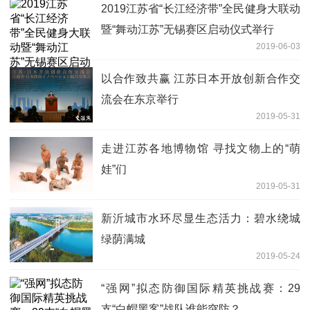
2019江苏省“长江经济带”全民健身大联动
暨“舞动江苏”无锡赛区启动仪式举行
2019-06-03
以合作致共赢 江苏日本开放创新合作交
流会在东京举行
2019-05-31
走进江苏各地博物馆 寻找文物上的“萌
娃”们
2019-05-31
新沂城市水环尽显生态活力：碧水绕城
绿荫满城
2019-05-24
“强网”拟态防御国际精英挑战赛：29
支“白帽黑客”战队谁能突防？