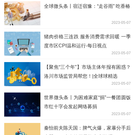
全球微头条丨宿迁宿豫：“走谷雨” 吃香椿
2023-05-07
猪肉价格三连跌 服务消费需求回暖 一季
度市区CPI温和运行-每日视点
2023-05-07
【聚焦“三个年”】市场主体年报有困惑？
洛川市场监管局帮您！|全球球精选
2023-05-07
世界微头条丨为困难家庭“捐”一餐团圆饭
市红十字会发起网络募捐
2023-05-07
秦怡前夫陈天国：脾气火爆，家暴分手后