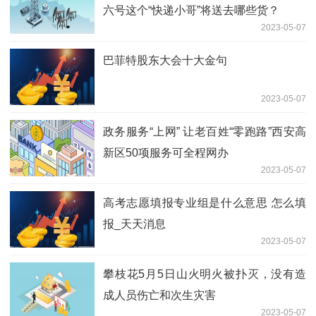
六号这个“快递小哥”将送去哪些货？
2023-05-07
巴菲特股东大会十大金句
2023-05-07
政务服务“上网” 让老百姓“零跑路”西安高
新区50项服务可全程网办
2023-05-07
高考志愿填报专业组是什么意思 怎么填
报_天天消息
2023-05-07
攀枝花5月5日山火明火被扑灭，没有造
成人员伤亡和次生灾害
2023-05-07