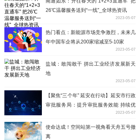
南通如东：开往春天的“1+2+3直通车” 把
26℃温馨服务送到“一线”_全球热资讯
2023-05-07
热门看点：新能源市场竞争激烈，未来几
年中国车企将从200家缩减至5-10家
2023-05-07
盐城：敢闯敢干 拼出工业经济发展新天
地
2023-05-07
【聚焦“三个年” 延安在行动】延安市行政
审批服务局：提升审批服务效能 持续优
2023-05-07
化营商环境
使命达成！空间站第一视角看天舟五号撤
离