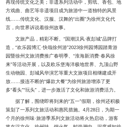
再现传统文化之美；非遗系列活动中，剪纸、香包、地
方戏曲、曲艺等非遗项目成为旅游中一道独特的风景
线……传统文化、汉服、汉舞的“出圈”为徐州文化代
言，向世界诉说着徐州故事。
文旅产品，精彩不断。“国潮汉风·夜彭城”品牌打
造，“欢乐园博汇·快哉徐州游”2023徐州园博园踏青游
园暨徐州文旅消费推广春明季、“淮海新消费·春风徐
来”等活动开展，以及欧乐堡海洋极地世界、九顶山野
生动物园、彭城风华演艺等重大文旅项目相继建成开
放……接连不断的“爆款大餐”为徐州旅游增添了更
多“看头”“玩头”，进一步激活了文化和旅游消费活力。
据了解，围绕即将到来的“五一”假期，徐州还积极
策划了一系列文旅活动和惠民措施。4月28日，为期一
个月的徐州味·旅游季系列文旅活动将火热启动，游客
将在汉文化、徐州味、烟火气、时尚潮中，深度感知徐