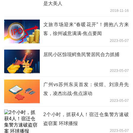
是大美人
2018-11-16
文旅市场迎来“春暖花开”！拥抱八方来
客，徐州诚意满满-焦点要闻
2023-05-07
居民小区惊现鳄鱼民警居民合力抓捕
2023-05-07
广州vs苏州东吴首发：侯煜、刘浪舟先
发，凌杰出战-焦点滚动
2023-05-07
2个小时，抓获4人！宿迁仓集警方速破
盗窃案 环球播报
2023-05-07