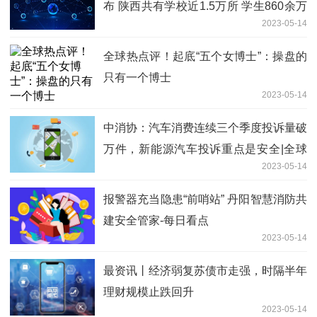
布 陕西共有学校近1.5万所 学生860余万
2023-05-14
人
全球热点评！起底“五个女博士”：操盘的
只有一个博士
2023-05-14
中消协：汽车消费连续三个季度投诉量破
万件，新能源汽车投诉重点是安全|全球
2023-05-14
聚焦
报警器充当隐患“前哨站” 丹阳智慧消防共
建安全管家-每日看点
2023-05-14
最资讯丨经济弱复苏债市走强，时隔半年
理财规模止跌回升
2023-05-14