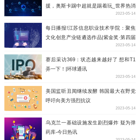
援，奥斯卡踢中超就是踢着玩_世界热消
2023-05-14
息
每日播报!江苏信息职业技术学院：聚焦
文化创意产业链遴选作品|紫金奖·第四届
2023-05-14
中国（南京）大学生设计展
赛后采访369：状态越来越好了 想和T1
弄一下！|环球通讯
2023-05-14
美国监听丑闻继续发酵 韩国最大在野党
呼吁向美方强烈抗议
2023-05-14
乌克兰一基础设施发生剧烈爆炸 疑为弹
药库-今日热讯
2023-05-14