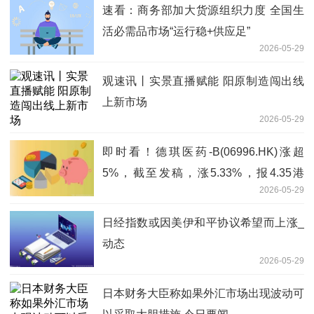
速看：商务部加大货源组织力度 全国生
活必需品市场“运行稳+供应足”
2026-05-29
观速讯丨实景直播赋能 阳原制造闯出线
上新市场
2026-05-29
即时看！德琪医药-B(06996.HK)涨超
5%，截至发稿，涨5.33%，报4.35港
2026-05-29
元，成交额327.19万港元
日经指数或因美伊和平协议希望而上涨_
动态
2026-05-29
日本财务大臣称如果外汇市场出现波动可