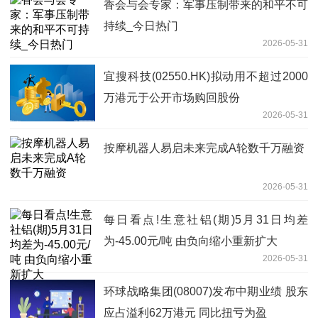
香会与会专家：军事压制带来的和平不可
持续_今日热门
2026-05-31
宜搜科技(02550.HK)拟动用不超过2000
万港元于公开市场购回股份
2026-05-31
按摩机器人易启未来完成A轮数千万融资
2026-05-31
每日看点!生意社铝(期)5月31日均差
为-45.00元/吨 由负向缩小重新扩大
2026-05-31
环球战略集团(08007)发布中期业绩 股东
应占溢利62万港元 同比扭亏为盈