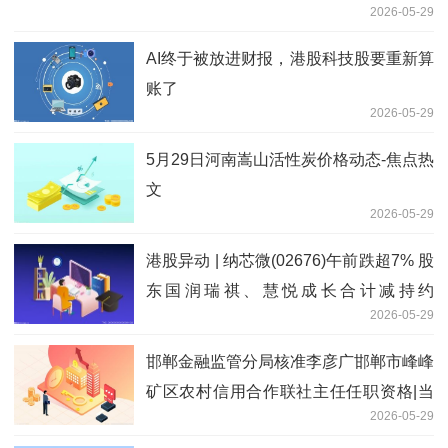
2026-05-29
AI终于被放进财报，港股科技股要重新算
账了
2026-05-29
5月29日河南嵩山活性炭价格动态-焦点热
文
2026-05-29
港股异动 | 纳芯微(02676)午前跌超7% 股
东国润瑞祺、慧悦成长合计减持约
2026-05-29
221.71万公司股份
邯郸金融监管分局核准李彦广邯郸市峰峰
矿区农村信用合作联社主任任职资格|当
2026-05-29
前资讯