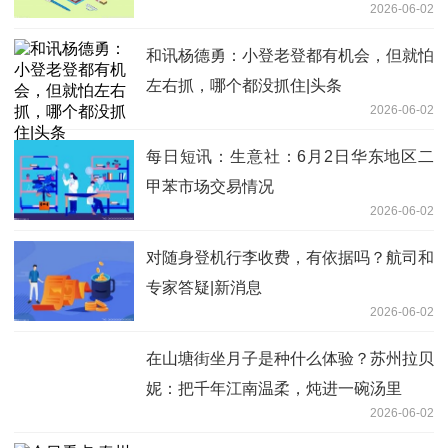
2026-06-02
和讯杨德勇：小登老登都有机会，但就怕
左右抓，哪个都没抓住|头条
2026-06-02
每日短讯：生意社：6月2日华东地区二
甲苯市场交易情况
2026-06-02
对随身登机行李收费，有依据吗？航司和
专家答疑|新消息
2026-06-02
在山塘街坐月子是种什么体验？苏州拉贝
妮：把千年江南温柔，炖进一碗汤里
2026-06-02