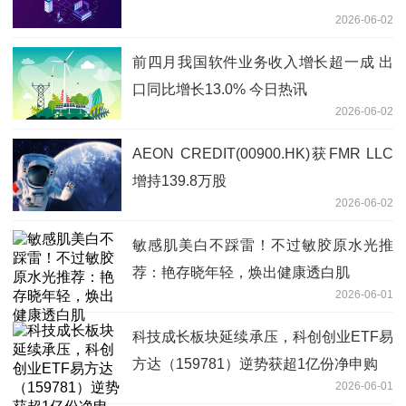
2026-06-02
前四月我国软件业务收入增长超一成 出
口同比增长13.0% 今日热讯
2026-06-02
AEON CREDIT(00900.HK)获FMR LLC
增持139.8万股
2026-06-02
敏感肌美白不踩雷！不过敏胶原水光推
荐：艳存晓年轻，焕出健康透白肌
2026-06-01
科技成长板块延续承压，科创创业ETF易
方达（159781）逆势获超1亿份净申购
2026-06-01