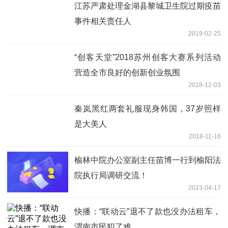
江苏严肃处理金湖县黎城卫生院过期疫苗
事件相关责任人
2019-02-25
“创客天堂”2018苏州创客大赛系列活动
营造全市良好的创新创业氛围
2018-12-03
秦岚黑红两套礼服现身韩国，37岁照样
是大美人
2018-11-16
榆林中院办公室副主任苗博一行到榆阳法
院执行局调研交流！
2023-04-17
快播：“联动云”退不了款也没办法租车，
渭南市民犯了难