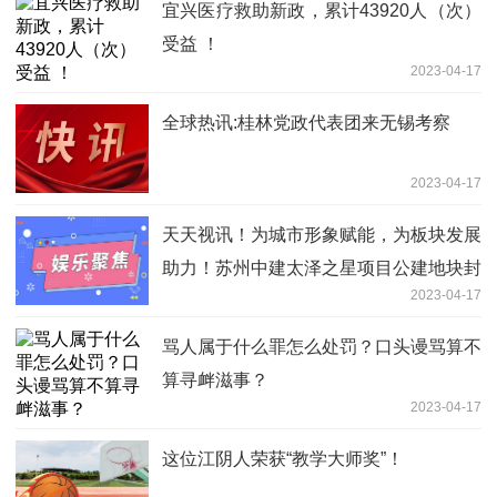
宜兴医疗救助新政，累计43920人（次）
受益 ！
2023-04-17
全球热讯:桂林党政代表团来无锡考察
2023-04-17
天天视讯！为城市形象赋能，为板块发展
助力！苏州中建太泽之星项目公建地块封
2023-04-17
顶
骂人属于什么罪怎么处罚？口头谩骂算不
算寻衅滋事？
2023-04-17
这位江阴人荣获“教学大师奖”！