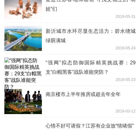
娃”们
2019-05-31
新沂城市水环尽显生态活力：碧水绕城
绿荫满城
2019-05-24
“强网”拟态防御国际精英挑战赛：29
支“白帽黑客”战队谁能突防？
2019-05-23
南京楼市上半年推房或超去年全年
2019-03-12
心情不好可请假？江苏有企业放“情绪假”