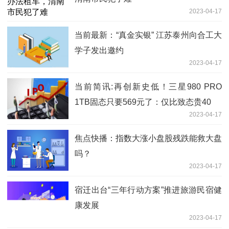
2023-04-17
当前最新：“真金实银” 江苏泰州向合工大
学子发出邀约
2023-04-17
当前简讯:再创新史低！三星980 PRO
1TB固态只要569元了：仅比致态贵40
2023-04-17
焦点快播：指数大涨小盘股残跌能救大盘
吗？
2023-04-17
宿迁出台“三年行动方案”推进旅游民宿健
康发展
2023-04-17