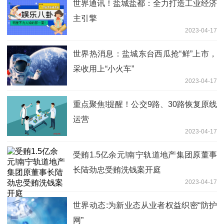
世界通讯！盐城盐都：全力打造工业经济
主引擎
2023-04-17
世界热消息：盐城东台西瓜抢“鲜”上市，
采收用上“小火车”
2023-04-17
重点聚焦!提醒！公交9路、30路恢复原线
运营
2023-04-17
受贿1.5亿余元!南宁轨道地产集团原董事
长陆劲忠受贿洗钱案开庭
2023-04-17
世界动态:为新业态从业者权益织密“防护
网”