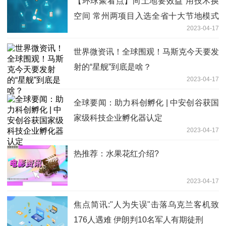
【环球聚看点】向土地要效益 用技术换
空间 常州两项目入选全省十大节地模式
2023-04-17
（技术）先进典型案例
世界微资讯！全球围观！马斯克今天要发
射的“星舰”到底是啥？
2023-04-17
全球要闻：助力科创孵化 | 中安创谷获国
家级科技企业孵化器认定
2023-04-17
热推荐：水果花红介绍?
2023-04-17
焦点简讯:"人为失误"击落乌克兰客机致
176人遇难 伊朗判10名军人有期徒刑