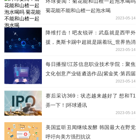
环球要闻：菊花能和山楂一起泡水喝吗
菊花能不能和山楂一起泡水喝
2023-05-14
降维打击！吧友锐评：武磊就是西甲外
援，奥斯卡踢中超就是踢着玩_世界热消
2023-05-14
息
每日播报!江苏信息职业技术学院：聚焦
文化创意产业链遴选作品|紫金奖·第四届
2023-05-14
中国（南京）大学生设计展
赛后采访369：状态越来越好了 想和T1
弄一下！|环球通讯
2023-05-14
美国监听丑闻继续发酵 韩国最大在野党
呼吁向美方强烈抗议