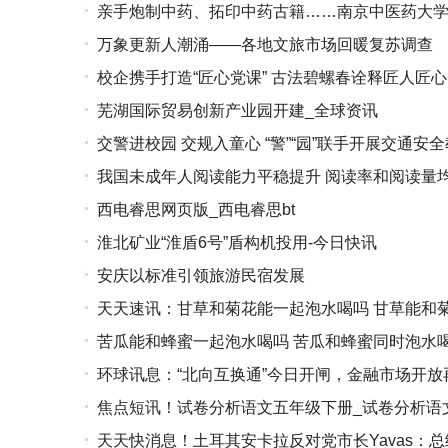
亲手炮制中药、拓印中药古籍……南京中医药大学
万象更新人潮涌——各地文旅市场回暖复苏调查
校企携手打造“匠心党课” 古法碧螺春诠释匠人匠心
芜湖国际贸易创新产业园开建_全球资讯
交警进校园 交规入童心 “警”“园”联手开展交通安
我国未成年人阅读能力平稳提升 阅读率和阅读量
西电睿思网页版_西电睿思bt
淮北矿业“淮盾6号”盾构机投用-今日快讯
安庆以标准引领旅游民宿发展
天天速讯：甘草和菊花能一起泡水喝吗 甘草能和
苦瓜能和蜂蜜一起泡水喝吗 苦瓜和蜂蜜同时泡水
环球讯息：“北向互换通”今日开闸，金融市场开放
焦点短讯！试卷分析语文五年级下册_试卷分析语
天天快消息！土耳其安卡拉反对党市长Yavas：