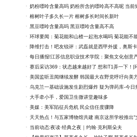
奶粉嘌呤含量高吗 奶粉所含的嘌呤高不高呢 当前
榕树叶子多久长一片 榕树多长时间长新叶
黑豆嘌呤含量高吗 黑豆嘌呤含量高不高
环球要闻：菊花能和山楂一起泡水喝吗 菊花能不
降维打击！吧友锐评：武磊就是西甲外援，奥斯卡
每日播报!江苏信息职业技术学院：聚焦文化创意产
赛后采访369：状态越来越好了 想和T1弄一下！|
（南京）大学生设计展
美国监听丑闻继续发酵 韩国最大在野党呼吁向美
乌克兰一基础设施发生剧烈爆炸 疑为弹药库-今日
大手牵小手，爱国卫生微讲堂趣味多
美媒：美军陷征兵危机 民众信任度骤降
天天热点！与五家博物馆共建 南京这所学校推出“
当前动态:夜读·经典之夜｜约翰·克利斯朵夫