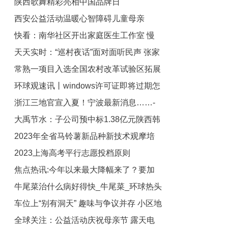
陕西歌舞精彩亮相中国品牌日
校园招聘会 150多家用人单位带来5000
西安公益活动温暖心智障碍儿童母亲
多职位
快看：南华社区开出家庭医生工作室 慢
天天实时：“巡村夜话”面对面听民声 张家
阻肺筛查就医指导为特色服务
常熟一项目入选全国农村改革试验区拓展
港市助推巡察提质增效
环球观速讯丨windows许可证即将过期怎
试验任务_全球热闻
浙江三地官宣入夏！宁波最新消息……-
么办_windows怎么激活
大禹节水：子公司预中标1.38亿元陕西韩
观天下
2023年全省马铃薯新品种新技术观摩培
城禹门口抽黄改造工程泥沙处理站项目
2023上海高考平行志愿投档原则
视焦点讯
训会召开_全球今日讯
焦点热讯:今年以来最大降幅来了？要加
牛尾菜治什么病好得快_牛尾菜_环球热头
油不妨再等三天
车位上“别有洞天” 趣味与争议并存 小区地
条
全球关注：公益活动庆祝母亲节 露天电
库车位涂鸦悄然成为新风潮_环球观点