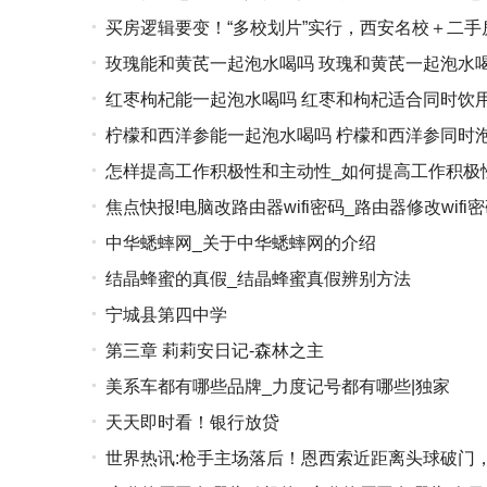
买房逻辑要变！“多校划片”实行，西安名校＋二
玫瑰能和黄芪一起泡水喝吗 玫瑰和黄芪一起泡水
红枣枸杞能一起泡水喝吗 红枣和枸杞适合同时饮
柠檬和西洋参能一起泡水喝吗 柠檬和西洋参同时
怎样提高工作积极性和主动性_如何提高工作积极
焦点快报!电脑改路由器wifi密码_路由器修改wifi
中华蟋蟀网_关于中华蟋蟀网的介绍
结晶蜂蜜的真假_结晶蜂蜜真假辨别方法
宁城县第四中学
第三章 莉莉安日记-森林之主
美系车都有哪些品牌_力度记号都有哪些|独家
天天即时看！银行放贷
世界热讯:枪手主场落后！恩西索近距离头球破门