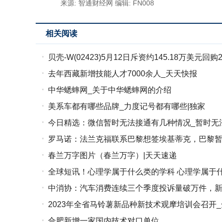
来源: 智通财经网
编辑: FN008
相关阅读
贝壳-W(02423)5月12日斥资约145.18万美元回购
去年西藏新增技能人才7000余人_天天快报
中华蟋蟀网_关于中华蟋蟀网的介绍
美系车都有哪些品牌_力度记号都有哪些|独家
今日精选：微信暂时无法接通有几种情况_暂时无
罗马诺：法兰克福联系巴黎想签埃基蒂克，巴黎
春兰万字图片（春兰万字）|天天速递
全球短讯！心理学属于什么类的学科 心理学属于
中消协：汽车消费连续三个季度投诉量破万件，新
2023年全省马铃薯新品种新技术观摩培训会召开
合肥新增一家国内技术对口单位