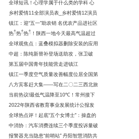
全球短讯！心理学属于什么类的学科 心
修正方向|焦点热文
乡村爱情11全部演员表_乡村爱情12演员
理学属于什么学科
镇江：迎“五一”助农销 名优农产品进社区
表全部演员名
热ྂ热ྂ热ྂ！陕西一地今天最高气温超过
全球观焦点：蓝叠模拟器删除安装的应用
35℃！
中超：陈纯新替补登场送助攻，张卫破
方法
第五届中国青年技能营走进镇江
门，青岛海牛1-0梅州客家
镇江一季度空气质量改善幅度位居全国第
八方宾客赶大集——写在二〇二三西北旅
十七名 全球今亮点
当前热议!最低气温降至10℃！常州接下
游消费大集开集之际_今日讯
2022年陕西省教育事业发展统计公报发
来的天气……
全球热点评！起底“五个女博士”：操盘的
布 陕西共有学校近1.5万所 学生860余万
中消协：汽车消费连续三个季度投诉量破
人
只有一个博士
报警器充当隐患“前哨站” 丹阳智慧消防共
万件，新能源汽车投诉重点是安全|全球