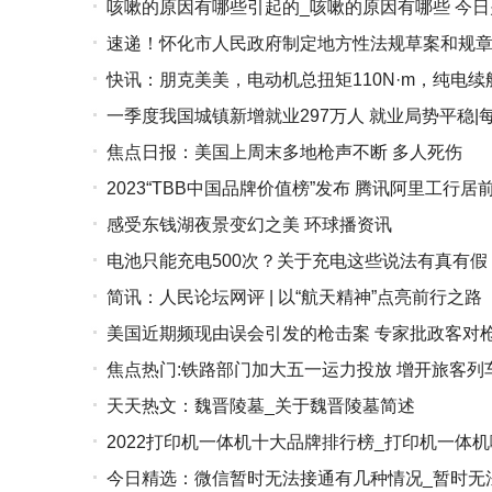
咳嗽的原因有哪些引起的_咳嗽的原因有哪些 今日
速递！怀化市人民政府制定地方性法规草案和规
快讯：朋克美美，电动机总扭矩110N·m，纯电续航1
一季度我国城镇新增就业297万人 就业局势平稳|
焦点日报：美国上周末多地枪声不断 多人死伤
2023“TBB中国品牌价值榜”发布 腾讯阿里工行居
感受东钱湖夜景变幻之美 环球播资讯
电池只能充电500次？关于充电这些说法有真有假
简讯：人民论坛网评 | 以“航天精神”点亮前行之路
美国近期频现由误会引发的枪击案 专家批政客对
焦点热门:铁路部门加大五一运力投放 增开旅客列车
天天热文：魏晋陵墓_关于魏晋陵墓简述
2022打印机一体机十大品牌排行榜_打印机一体
今日精选：微信暂时无法接通有几种情况_暂时无