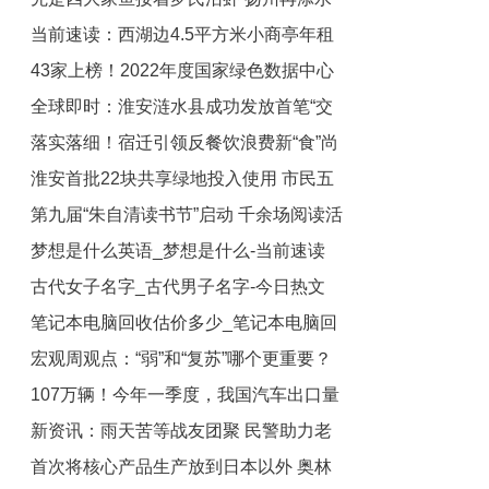
当前速读：西湖边4.5平方米小商亭年租
产种业“国字号”品牌 全球资讯
43家上榜！2022年度国家绿色数据中心
金284万 折合每天7780元
全球即时：淮安涟水县成功发放首笔“交
名单公布 全球消息
落实落细！宿迁引领反餐饮浪费新“食”尚
运易贷”
淮安首批22块共享绿地投入使用 市民五
第九届“朱自清读书节”启动 千余场阅读活
一踏青多了新空间|全球微速讯
梦想是什么英语_梦想是什么-当前速读
动贯穿全年 天天新视野
古代女子名字_古代男子名字-今日热文
笔记本电脑回收估价多少_笔记本电脑回
宏观周观点：“弱”和“复苏”哪个更重要？
收估价
107万辆！今年一季度，我国汽车出口量
新资讯：雨天苦等战友团聚 民警助力老
超日本
首次将核心产品生产放到日本以外 奥林
兵圆梦