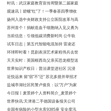
时讯：武汉家庭教育宣传周暨第二届家庭
巴斯中国首个研发基地落户苏州
观速讯丨碧螺“红”了！一季春茶四季增收
文化节活动启动
扬州入选中央财政支持公立医院改革与高
苏州首个！捐献造血干细胞纳入见义勇为
质量发展示范项目
当前信息：引领低碳消费新时尚 公牛轨
表彰 全球热闻
试车日志｜第五代智能电混加持 雷凌还
道插座成“全民爆款”
环球即时看！昆剧表演艺术家程伟兵去世
是家用车的首选吗？ 天天热点评
天天实时：英国根西岛父亲买恐龙模型送
曾出演《西游记》
世界知识产权日：普法课堂进社区 沉浸
儿子 谁料牛龙竟有6米长
近悦远来 留“宿”不“迁” 苏北多措并举招才
式教育获点赞
盐城亭湖社区民警卢俊良：以“万户”为家
引智丨科技日报
今日报丨麦景婷个人资料简介_麦景婷个
守万户灯火 当前滚动
世界快讯:天津港二手德国设备报关公司
人的资料简介
全国有病险的小型水库9385座 安全度汛