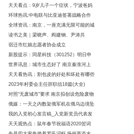
天天看点：9岁儿子一个症状，宁波爸妈
影、帐篷故事会开启“新苏式生活”
环球热讯:中电联与比亚迪签署战略合作
带到医院检查后傻眼：我们不能接受！医
全球资讯：南京，一座充满无限可能的城
生：很多人有误区……
协议
读书之美｜梁晓声、阎建钢、尹涛共
市！
宿迁市红娘志愿者协会成立
话“文学与人生”-世界观点
新股提示：同星科技（301252）明日申
世界讯息：城市生态好了 南京秦淮河上
购
天天看热讯：割包皮的好处和坏处有哪些
群鸟飞舞
2023年村委会主任辞职信18篇(大全)
图片_割包皮的好处和坏处有哪些
对照“无废城市”要求 南京拟创设危险废物
俄媒：一天之内数架俄军机在俄乌边境坠
跨区域处置生态补偿制度_每日短讯
我的入党初心发言稿_入党新党员代表发
毁_热点在线
天天观热点：鼠年春节祝福语2020贺词
言稿_天天速看料
先是四大家鱼接着罗氏沼虾 扬州再添水
_2020贺词大全