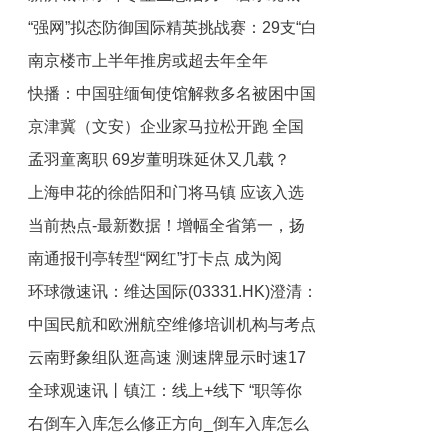
“强网”拟态防御国际精英挑战赛：29支“白
绿荫满城
南京楼市上半年推房或超去年全年
帽黑客”战队谁能突防？
快播：中国驻缅甸使馆解救多名被困中国
京津冀（文安）企业家马拉松开跑 全国
公民
孟羽童离职 69岁董明珠延休又几载？
3000余名跑友觅商机_环球信息
上海申花的徐皓阳和门将马镇 应该入选
当前热点-最新数据！增幅全省第一，扬
国家队 他们是国足的未来
南通报刊亭转型“网红”打卡点 成为阅
州工业投资同比增长34.7%
环球微速讯：维达国际(03331.HK)澄清：
读“流量”新入口
中国民航和欧洲航空维修培训机构与考点
董事会并无接获有关Essity策略检视的任
云南野象组队逛高速 测速牌显示时速17
何最新信息
落户镇江 世界消息
全球观速讯丨镇江：线上+线下 “职等你
公里|全球热议
右倒车入库怎么修正方向_倒车入库怎么
来”