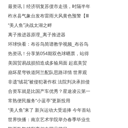
最资讯丨经济弱复苏债市走强，时隔半年
聚焦
建安全管家-每日看点
柞水县气象台发布雷雨大风黄色预警【Ⅲ
理财规模止跌回升
“美人鱼”决战太湖之畔
级/较重】【2023-05-14】
离子推进器原理_离子推进器
环球快看：布谷鸟简谱教学视频_布谷鸟
热资讯！分享第054期双色球晒票，站得
简谱
美国贸易战损招造成多输局面 起底美贸
更高才能看得更远
崩坏星穹铁道阿兰配队思路详情 世界观
易战反智本质述评
非遗“绒花”被侵犯著作权 法院判决承担侵
焦点
合资车就是比国产车优秀？星途凌云第一
权责任 环球看热讯
常熟便民服务“小蓝亭”更新投用
个不服
“美人鱼”来了 新兴运动大受追捧 今年首站
世界快播：南京艺术学院举办春季毕业生
在无锡开赛 新要闻