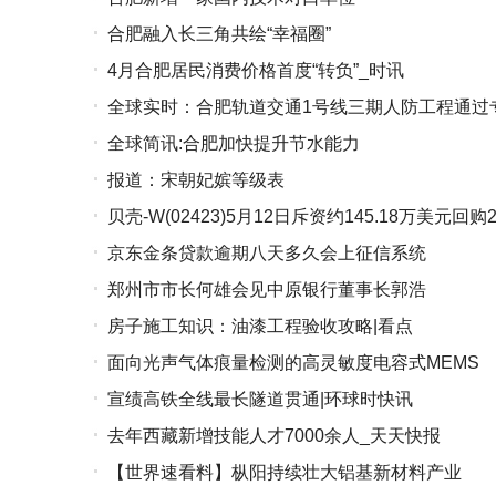
合肥融入长三角共绘“幸福圈”
4月合肥居民消费价格首度“转负”_时讯
全球实时：合肥轨道交通1号线三期人防工程通过
全球简讯:合肥加快提升节水能力
报道：宋朝妃嫔等级表
贝壳-W(02423)5月12日斥资约145.18万美元回购
京东金条贷款逾期八天多久会上征信系统
郑州市市长何雄会见中原银行董事长郭浩
房子施工知识：油漆工程验收攻略|看点
面向光声气体痕量检测的高灵敏度电容式MEMS
宣绩高铁全线最长隧道贯通|环球时快讯
去年西藏新增技能人才7000余人_天天快报
【世界速看料】枞阳持续壮大铝基新材料产业