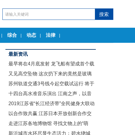
综合
动态
法律
|
|
|
|
最新资讯
最早将在4月底发射 龙飞船有望成首个载
又见高空坠物 这次扔下来的竟然是玻璃
人商业航天器
苏州轨道交通3号线今起空载试运行 将于
茶几
十四台高水准音乐演出 江南之声，以音
12月底试运营
2019江苏省“长江经济带”全民健身大联动
乐节的名义致敬古典
以合作致共赢 江苏日本开放创新合作交
暨“舞动江苏”无锡赛区启动仪式举行
走进江苏各地博物馆 寻找文物上的“萌
流会在东京举行
新沂城市水环尽显生态活力：碧水绕城
娃”们