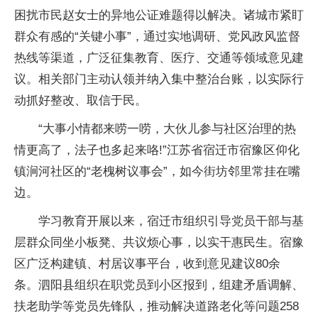
困扰市民赵女士的异地公证难题得以解决。诸城市紧盯
群众有感的“关键小事”，通过实地调研、党风政风监督
热线等渠道，广泛征集教育、医疗、交通等领域意见建
议。相关部门主动认领并纳入集中整治台账，以实际行
动抓好整改、取信于民。
“大事小情都来唠一唠，大伙儿参与社区治理的热
情更高了，法子也多起来咯!”江苏省宿迁市宿豫区仰化
镇涧河社区的“老槐树议事会”，如今街坊邻里常挂在嘴
边。
学习教育开展以来，宿迁市组织引导党员干部与基
层群众同坐小板凳、共议烦心事，以实干惠民生。宿豫
区广泛构建镇、村居议事平台，收到意见建议80余
条。泗阳县组织在职党员到小区报到，组建矛盾调解、
扶老助学等党员先锋队，推动解决道路老化等问题258