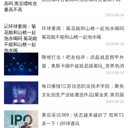
2023-05-14
环球要闻：菊花能和山楂一起泡水喝吗
菊花能不能和山楂一起泡水喝
2023-05-14
降维打击！吧友锐评：武磊就是西甲外
援，奥斯卡踢中超就是踢着玩_世界热消
2023-05-14
息
每日播报!江苏信息职业技术学院：聚焦
文化创意产业链遴选作品|紫金奖·第四届
2023-05-14
中国（南京）大学生设计展
赛后采访369：状态越来越好了 想和T1
弄一下！|环球通讯