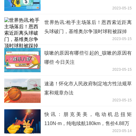
2023-05-15
世界热讯:枪手主场落后！恩西索近距离
头球破门，基维奥尔争顶时球鞋被踩掉
2023-05-15
咳嗽的原因有哪些引起的_咳嗽的原因有
哪些 今日关注
2023-05-15
速递！怀化市人民政府制定地方性法规草
案和规章办法
2023-05-15
快讯：朋克美美，电动机总扭矩
110N·m，纯电续航180km，售价4.88万
2023-05-14