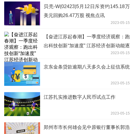
贝壳-W(02423)5月12日斥资约145.18万
美元回购26.47万股 视焦点讯
2023-05-15
【奋进江苏起春潮】一季度经济观察：跑
出科技创新“加速度” 江苏经济创新动能逐
2023-05-15
步增强向好
京东金条贷款逾期八天多久会上征信系统
2023-05-15
江苏扎实推进数字人民币试点工作
2023-05-15
郑州市市长何雄会见中原银行董事长郭浩