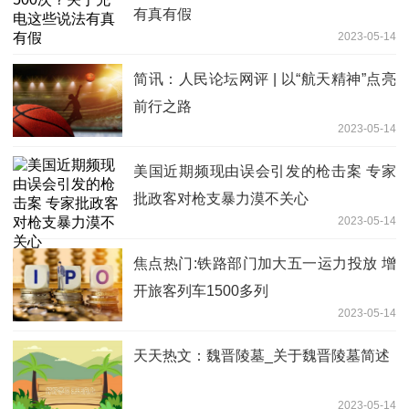
有真有假
2023-05-14
简讯：人民论坛网评 | 以“航天精神”点亮
前行之路
2023-05-14
美国近期频现由误会引发的枪击案 专家
批政客对枪支暴力漠不关心
2023-05-14
焦点热门:铁路部门加大五一运力投放 增
开旅客列车1500多列
2023-05-14
天天热文：魏晋陵墓_关于魏晋陵墓简述
2023-05-14