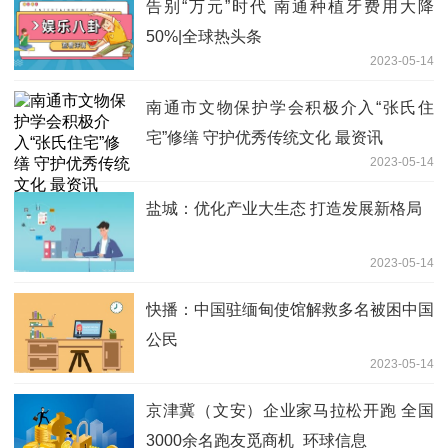
告别“万元”时代 南通种植牙费用大降
50%|全球热头条
2023-05-14
南通市文物保护学会积极介入“张氏住
宅”修缮 守护优秀传统文化 最资讯
2023-05-14
盐城：优化产业大生态 打造发展新格局
2023-05-14
快播：中国驻缅甸使馆解救多名被困中国
公民
2023-05-14
京津冀（文安）企业家马拉松开跑 全国
3000余名跑友觅商机_环球信息