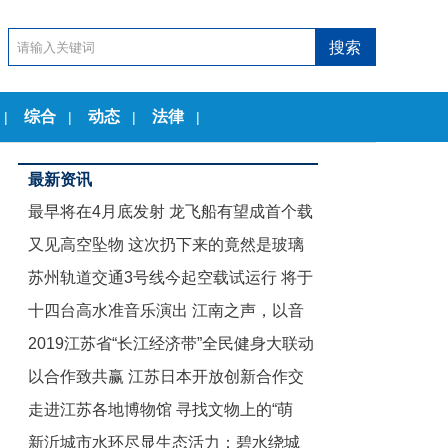
综合
动态
法律
|
|
|
|
最新资讯
最早将在4月底发射 龙飞船有望成首个载
又见高空坠物 这次扔下来的竟然是玻璃
人商业航天器
苏州轨道交通3号线今起空载试运行 将于
茶几
十四台高水准音乐演出 江南之声，以音
12月底试运营
2019江苏省“长江经济带”全民健身大联动
乐节的名义致敬古典
以合作致共赢 江苏日本开放创新合作交
暨“舞动江苏”无锡赛区启动仪式举行
走进江苏各地博物馆 寻找文物上的“萌
流会在东京举行
新沂城市水环尽显生态活力：碧水绕城
娃”们