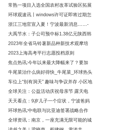
常熟一项目入选全国农村改革试验区拓展
港市助推巡察提质增效
环球观速讯丨windows许可证即将过期怎
试验任务_全球热闻
浙江三地官宣入夏！宁波最新消息……-
么办_windows怎么激活
大禹节水：子公司预中标1.38亿元陕西韩
观天下
2023年全省马铃薯新品种新技术观摩培
城禹门口抽黄改造工程泥沙处理站项目
2023上海高考平行志愿投档原则
视焦点讯
训会召开_全球今日讯
焦点热讯:今年以来最大降幅来了？要加
牛尾菜治什么病好得快_牛尾菜_环球热头
油不妨再等三天
车位上“别有洞天” 趣味与争议并存 小区地
条
全球关注：公益活动庆祝母亲节 露天电
库车位涂鸦悄然成为新风潮_环球观点
天天看点：9岁儿子一个症状，宁波爸妈
影、帐篷故事会开启“新苏式生活”
环球热讯:中电联与比亚迪签署战略合作
带到医院检查后傻眼：我们不能接受！医
全球资讯：南京，一座充满无限可能的城
生：很多人有误区……
协议
读书之美｜梁晓声、阎建钢、尹涛共
市！