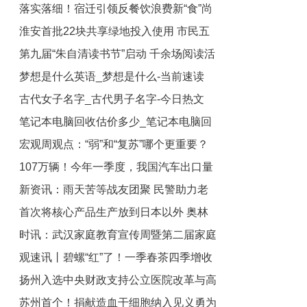
落实落细！宿迁引领反餐饮浪费新“食”尚
运易贷”
淮安首批22块共享绿地投入使用 市民五
第九届“朱自清读书节”启动 千余场阅读活
一踏青多了新空间|全球微速讯
梦想是什么英语_梦想是什么-当前速读
动贯穿全年 天天新视野
古代女子名字_古代男子名字-今日热文
笔记本电脑回收估价多少_笔记本电脑回
宏观周观点：“弱”和“复苏”哪个更重要？
收估价
107万辆！今年一季度，我国汽车出口量
新资讯：雨天苦等战友团聚 民警助力老
超日本
首次将核心产品生产放到日本以外 奥林
兵圆梦
时讯：武汉家庭教育宣传周暨第二届家庭
巴斯中国首个研发基地落户苏州
观速讯丨碧螺“红”了！一季春茶四季增收
文化节活动启动
扬州入选中央财政支持公立医院改革与高
苏州首个！捐献造血干细胞纳入见义勇为
质量发展示范项目