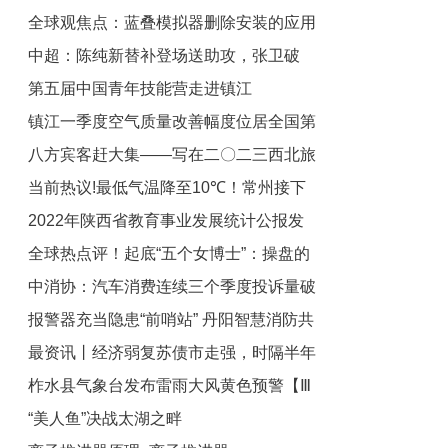
全球观焦点：蓝叠模拟器删除安装的应用
35℃！
中超：陈纯新替补登场送助攻，张卫破
方法
第五届中国青年技能营走进镇江
门，青岛海牛1-0梅州客家
镇江一季度空气质量改善幅度位居全国第
八方宾客赶大集——写在二〇二三西北旅
十七名 全球今亮点
当前热议!最低气温降至10℃！常州接下
游消费大集开集之际_今日讯
2022年陕西省教育事业发展统计公报发
来的天气……
全球热点评！起底“五个女博士”：操盘的
布 陕西共有学校近1.5万所 学生860余万
中消协：汽车消费连续三个季度投诉量破
人
只有一个博士
报警器充当隐患“前哨站” 丹阳智慧消防共
万件，新能源汽车投诉重点是安全|全球
最资讯丨经济弱复苏债市走强，时隔半年
聚焦
建安全管家-每日看点
柞水县气象台发布雷雨大风黄色预警【Ⅲ
理财规模止跌回升
“美人鱼”决战太湖之畔
级/较重】【2023-05-14】