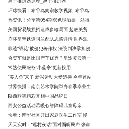
离子推进器原理_离子推进器
环球快看：布谷鸟简谱教学视频_布谷鸟
热资讯！分享第054期双色球晒票，站得
简谱
美国贸易战损招造成多输局面 起底美贸
更高才能看得更远
崩坏星穹铁道阿兰配队思路详情 世界观
易战反智本质述评
非遗“绒花”被侵犯著作权 法院判决承担侵
焦点
合资车就是比国产车优秀？星途凌云第一
权责任 环球看热讯
常熟便民服务“小蓝亭”更新投用
个不服
“美人鱼”来了 新兴运动大受追捧 今年首站
世界快播：南京艺术学院举办春季毕业生
在无锡开赛 新要闻
陕西歌舞精彩亮相中国品牌日
校园招聘会 150多家用人单位带来5000
西安公益活动温暖心智障碍儿童母亲
多职位
快看：南华社区开出家庭医生工作室 慢
天天实时：“巡村夜话”面对面听民声 张家
阻肺筛查就医指导为特色服务