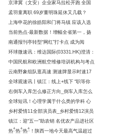
京津冀（文安）企业家马拉松开跑 全国
公民
孟羽童离职 69岁董明珠延休又几载？
3000余名跑友觅商机_环球信息
上海申花的徐皓阳和门将马镇 应该入选
当前热点-最新数据！增幅全省第一，扬
国家队 他们是国足的未来
南通报刊亭转型“网红”打卡点 成为阅
州工业投资同比增长34.7%
环球微速讯：维达国际(03331.HK)澄清：
读“流量”新入口
中国民航和欧洲航空维修培训机构与考点
董事会并无接获有关Essity策略检视的任
云南野象组队逛高速 测速牌显示时速17
何最新信息
落户镇江 世界消息
全球观速讯丨镇江：线上+线下 “职等你
公里|全球热议
右倒车入库怎么修正方向_倒车入库怎么
来”
全球短讯！心理学属于什么类的学科 心
修正方向|焦点热文
乡村爱情11全部演员表_乡村爱情12演员
理学属于什么学科
镇江：迎“五一”助农销 名优农产品进社区
表全部演员名
热ྂ热ྂ热ྂ！陕西一地今天最高气温超过