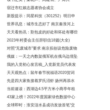
宿迁市红娘志愿者协会成立
话“文学与人生”-世界观点
新股提示：同星科技（301252）明日申
世界讯息：城市生态好了 南京秦淮河上
购
天天看热讯：割包皮的好处和坏处有哪些
群鸟飞舞
2023年村委会主任辞职信18篇(大全)
图片_割包皮的好处和坏处有哪些
对照“无废城市”要求 南京拟创设危险废物
俄媒：一天之内数架俄军机在俄乌边境坠
跨区域处置生态补偿制度_每日短讯
我的入党初心发言稿_入党新党员代表发
毁_热点在线
天天观热点：鼠年春节祝福语2020贺词
言稿_天天速看料
先是四大家鱼接着罗氏沼虾 扬州再添水
_2020贺词大全
当前速读：西湖边4.5平方米小商亭年租
产种业“国字号”品牌 全球资讯
43家上榜！2022年度国家绿色数据中心
金284万 折合每天7780元
全球即时：淮安涟水县成功发放首笔“交
名单公布 全球消息