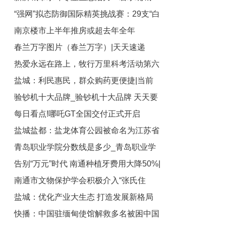
“强网”拟态防御国际精英挑战赛：29支“白
绿荫满城
南京楼市上半年推房或超去年全年
帽黑客”战队谁能突防？
春兰万字图片（春兰万字）|天天速递
热爱永远在路上，牧行万里科考活动第六
盐城：利民惠民，群众购药更便捷|当前
季即将开启
验钞机十大品牌_验钞机十大品牌 天天要
简讯
每日看点!哪吒GT全国交付正式开启
闻
盐城盐都：盐龙体育公园被命名为江苏省
青岛职业学院分数线是多少_青岛职业学
示范体育公园
告别“万元”时代 南通种植牙费用大降50%|
院分数线-全球快播
南通市文物保护学会积极介入“张氏住
全球热头条
盐城：优化产业大生态 打造发展新格局
宅”修缮 守护优秀传统文化 最资讯
快播：中国驻缅甸使馆解救多名被困中国