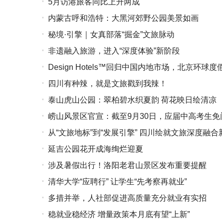
5月访港旅客同比上升两成
内蒙古呼和浩特：大黑河郊野公园美景如画
秘境·引擎｜女真部落“掘金”文旅脉动
非遗融入旅游，进入“深度体验”新阶段
Design Hotels™回归中国内地市场，北京
四川有种辣，就是文旅戳到我辣！
泰山虎山公园：翠柏碧水织夏韵 荷花映日绘清凉
崂山风景区官宣：截至9月30日，应届中高考生免
从“文旅地标”到“发展引擎” 四川绘就文旅深度融合
延吉公园花开成海绚烂迎夏
涉及暑假出行！洛阳老君山景区发布重要提醒
清华大学“应聘行” 让学生“先考察再就业”
多措并举，人社部促进高质量充分就业有实招
稳就业稳经济 增量政策本月底有望“上新”