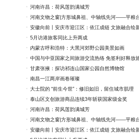
河南许昌：荷风莲韵满城芳
河南文物之窗|方形城鼻祖、中轴线先河——平粮
安徽向前丨安庆市迎江区：依江成链 文旅融合绘
5月访港旅客同比上升两成
内蒙古呼和浩特：大黑河郊野公园美景如画
中国与中亚国家之间旅游交流热络 免签利好释放
甘肃张掖：探访祁连山国家公园自然博物馆
南昌一江两岸画卷璀璨
大士院的 “前生今世”：修旧如旧，留住城市肌理
泰山区文创旅游商品连续3年斩获国家级金奖
河南许昌：荷风莲韵满城芳
河南文物之窗|方形城鼻祖、中轴线先河——平粮
安徽向前丨安庆市迎江区：依江成链 文旅融合绘