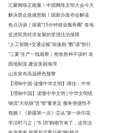
汇聚网络正能量！中国网络文明大会今天
访大学生曾为“轻体”消费
解决群众急难愁盼！国新办发布会解读
在合肥举行
焦点访谈｜探索“15分钟就业服务圈” 各地
《关于进一步保障和改善民生 着力解决
促进民营经济发展的坚强法治保障
群众急难愁盼的意见》
交出家门口就业的亮眼答卷
“人工智能+交通运输”加速跑 “数”读“智行
“三夏”生产一线观察｜抢收抢种不误时 农
时代”赋能美好生活
因地制宜 建设美丽海湾
业生产高效推进
山东发布高温橙色预警
【理响中国·读懂中华文明】谭佳：中华
【理响中国】读懂中华文明 | 中华文明统
文明的包容开放
物流“大动脉”含“智”量更足 服务便捷性不
一性的文化基因
视频丨《新疆第一次》②从“第一块印花
断提升
学法时习之｜“6·18”购物节来了，这些法
布”到“第一缕毛条”
热浪席卷 新疆开启夏日夜“嗨”模式
律问题要知道