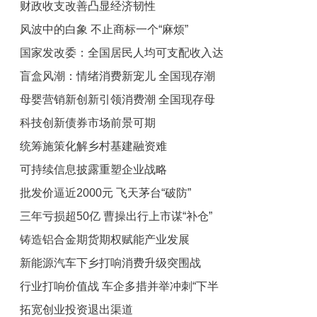
财政收支改善凸显经济韧性
风波中的白象 不止商标一个“麻烦”
国家发改委：全国居民人均可支配收入达
盲盒风潮：情绪消费新宠儿 全国现存潮
4.13万元
母婴营销新创新引领消费潮 全国现存母
玩相关企业超5.1万家
科技创新债券市场前景可期
婴相关企业超1341.2万家
统筹施策化解乡村基建融资难
可持续信息披露重塑企业战略
批发价逼近2000元 飞天茅台“破防”
三年亏损超50亿 曹操出行上市谋“补仓”
铸造铝合金期货期权赋能产业发展
新能源汽车下乡打响消费升级突围战
行业打响价值战 车企多措并举冲刺“下半
拓宽创业投资退出渠道
场”