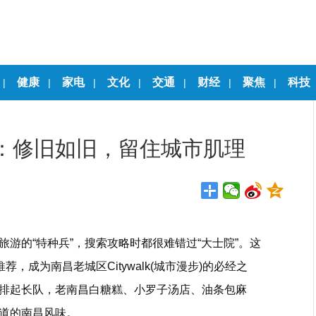
健康
家电
文化
交通
财经
聚焦
科技
|
|
|
|
|
|
|
”：修旧如旧，留住城市肌理
游的“特种兵”，搜索攻略时都很难错过“大士院”。这
，成为南昌老城区Citywalk(城市漫步)的必经之
排起长队，老南昌白糖糕、小罗子汤店、油条包麻
道的南昌风味。