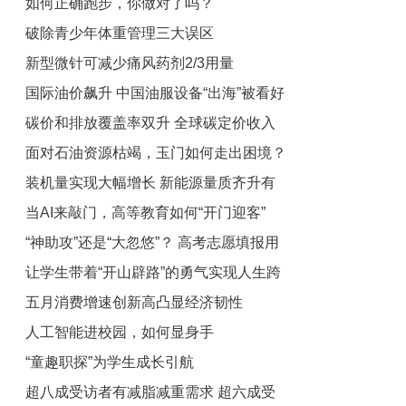
如何正确跑步，你做对了吗？
献血者日致敬热血英雄
破除青少年体重管理三大误区
新型微针可减少痛风药剂2/3用量
国际油价飙升 中国油服设备“出海”被看好
碳价和排放覆盖率双升 全球碳定价收入
面对石油资源枯竭，玉门如何走出困境？
超千亿美元
装机量实现大幅增长 新能源量质齐升有
当AI来敲门，高等教育如何“开门迎客”
支撑
“神助攻”还是“大忽悠”？ 高考志愿填报用
让学生带着“开山辟路”的勇气实现人生跨
AI靠谱吗
五月消费增速创新高凸显经济韧性
越
人工智能进校园，如何显身手
“童趣职探”为学生成长引航
超八成受访者有减脂减重需求 超六成受