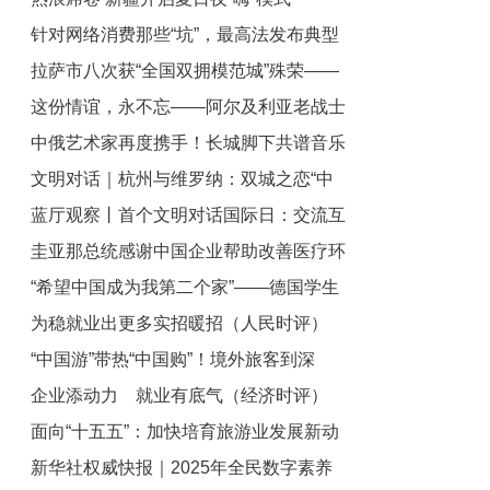
针对网络消费那些“坑”，最高法发布典型
拉萨市八次获“全国双拥模范城”殊荣——
案例维护消费者权益
这份情谊，永不忘——阿尔及利亚老战士
同心筑长城 共谱和谐曲
中俄艺术家再度携手！长城脚下共谱音乐
追忆中国岁月
文明对话｜杭州与维罗纳：双城之恋“中
华章
蓝厅观察丨首个文明对话国际日：交流互
意你”
圭亚那总统感谢中国企业帮助改善医疗环
鉴 美美与共
“希望中国成为我第二个家”——德国学生
境
为稳就业出更多实招暖招（人民时评）
期待成为中德交流的桥梁
“中国游”带热“中国购”！境外旅客到深
企业添动力 就业有底气（经济时评）
圳“旅游+扫货”热情高涨
面向“十五五”：加快培育旅游业发展新动
新华社权威快报｜2025年全民数字素养
能