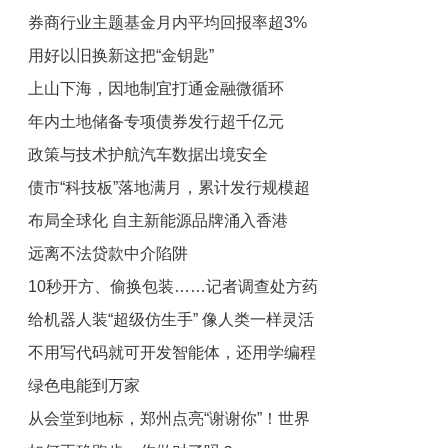
券商行业主题基金月内平均回报率超3%
用好以旧换新这把“金钥匙”
上山下海，因地制宜打通金融微循环
年内土地储备专项债券发行超千亿元
政策与技术护航汽车数据出境安全
债市“科技板”落地满月，累计发行规模超
布局全球化 自主新能源品牌涌入香港
4000亿元——金融资源加快流向科创领
远离不法贷款中介陷阱
域
10秒开方、偷换包装……记者调查处方药
给机器人装“超级仿生手” 像人类一样灵活
线上销售乱象
不用写代码就可开发智能体，还用学编程
抓取
绿色电能到万家
吗
从会堂到地标，郑州点亮“谢谢你”！世界