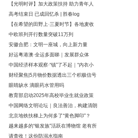
【光明时评】加大政策扶持 助力青年人
与技能提升月启动
高考结束日 已成回忆杀 | 胜春log
才培养
【在希望的田野上·三夏时节】各地麦收
中欧班列开行数量突破11万列
加速推进 夏种夏管有序进行
安徽合肥：文明一座城，向上新力量
好运粤港澳·全运多面睇｜发展群众体
中国经济样本观察·“镇”了不起｜“内衣小
育，广东从未止步
财经聚焦|5月物价数据透出三个积极信号
镇”织出500亿元“里子产业”
眼睛缺水 滴眼药水管用吗
教育部启动2025年高校毕业生就业政策
中国网络文明论坛｜良法善治，构建清朗
宣传月活动
北京地铁扶梯上为何多了“黄色脚印”？
有序网络空间
越来越多的“银发族”活跃在博物馆 老有所
请查收！这份防溺水指南
学老有所乐