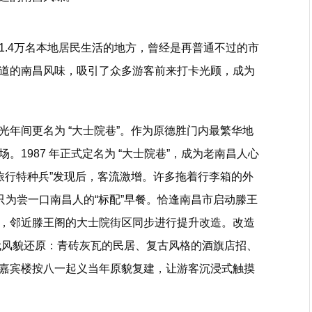
1.4万名本地居民生活的地方，曾经是再普通不过的市
道的南昌风味，吸引了众多游客前来打卡光顾，成为
年间更名为 “大士院巷”。作为原德胜门内最繁华地
1987 年正式定名为 “大士院巷”，成为老南昌人心
“旅行特种兵”发现后，客流激增。许多拖着行李箱的外
只为尝一口南昌人的“标配”早餐。恰逢南昌市启动滕王
，邻近滕王阁的大士院街区同步进行提升改造。改造
 年代风貌还原：青砖灰瓦的民居、复古风格的酒旗店招、
嘉宾楼按八一起义当年原貌复建，让游客沉浸式触摸