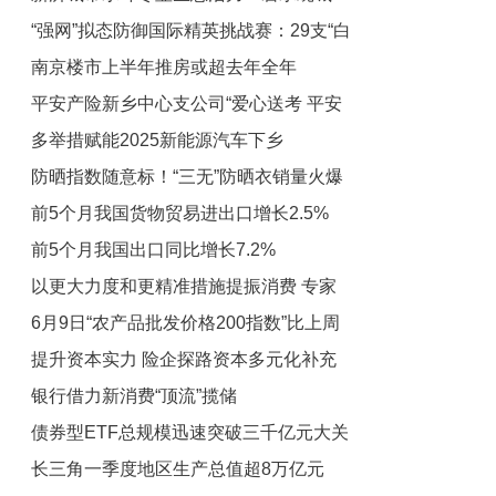
“强网”拟态防御国际精英挑战赛：29支“白
绿荫满城
南京楼市上半年推房或超去年全年
帽黑客”战队谁能突防？
平安产险新乡中心支公司“爱心送考 平安
多举措赋能2025新能源汽车下乡
相伴”活动圆满收官
防晒指数随意标！“三无”防晒衣销量火爆
前5个月我国货物贸易进出口增长2.5%
总台《财经调查》曝光
前5个月我国出口同比增长7.2%
以更大力度和更精准措施提振消费 专家
6月9日“农产品批发价格200指数”比上周
带你看懂5月CPI和PPI数据
提升资本实力 险企探路资本多元化补充
五下降0.29个点
银行借力新消费“顶流”揽储
方式
债券型ETF总规模迅速突破三千亿元大关
长三角一季度地区生产总值超8万亿元