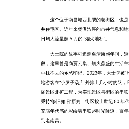
这个位于南昌城西北隅的老街区，也是
井住宅区。近年来凭借浓厚的市井气息和地
日均人流量超 5 万的 “烟火地标”。
大士院的故事可追溯至清康熙年间，道光
段，这里曾是商贾云集、烟火鼎盛的生活主场。
中抹不去的乡愁印记。2023年，大士院被
地游客在“小罗子汤店”外排上几小时的队，
阁景区北扩工程，为实现景区与街区的串联
秉持“修旧如旧”原则，街区按上世纪 80
充满年代感的彩绘墙串联起时光隧道，百年
到老南昌。