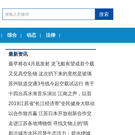
综合
动态
法律
|
|
|
|
最新资讯
最早将在4月底发射 龙飞船有望成首个载
又见高空坠物 这次扔下来的竟然是玻璃
人商业航天器
苏州轨道交通3号线今起空载试运行 将于
茶几
十四台高水准音乐演出 江南之声，以音
12月底试运营
2019江苏省“长江经济带”全民健身大联动
乐节的名义致敬古典
以合作致共赢 江苏日本开放创新合作交
暨“舞动江苏”无锡赛区启动仪式举行
走进江苏各地博物馆 寻找文物上的“萌
流会在东京举行
新沂城市水环尽显生态活力：碧水绕城
娃”们